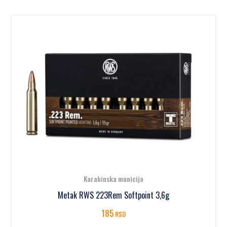
Karabinska municija
Metak RWS 223Rem Softpoint 3,6g
185
RSD