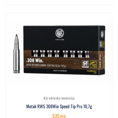
Karabinska municija
Metak RWS 308Win Speed Tip Pro 10,7g
535
RSD