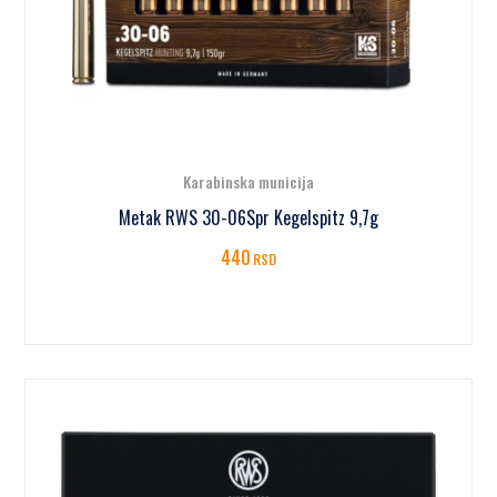
Karabinska municija
Metak RWS 30-06Spr Kegelspitz 9,7g
440
RSD