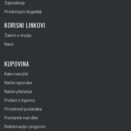
Zaposlenje
Predstojeći događaji
KORISNI LINKOVI
Zakon o oružju
Naos
KUPOVINA
Kako naručiti
Načini isporuke
Načini plaćanja
Podaci o trgovcu
Privatnost podataka
Postanite naš diler
Reklamacije i prigovori