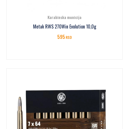
Karabinska municija
Metak RWS 270Win Evolution 10,0g
595
RSD