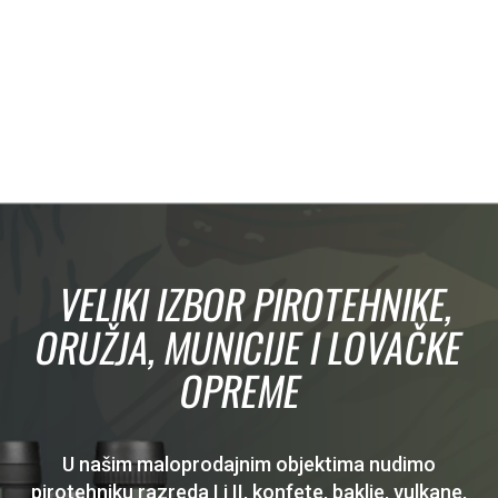
VELIKI IZBOR PIROTEHNIKE,
ORUŽJA, MUNICIJE I LOVAČKE
OPREME
U našim maloprodajnim objektima nudimo
pirotehniku razreda I i II, konfete, baklje, vulkane,