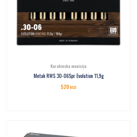
Karabinska municija
Metak RWS 30-06Spr Evolution 11,9g
520
RSD