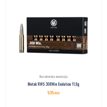
Karabinska municija
Metak RWS 308Win Evolution 11,9g
535
RSD