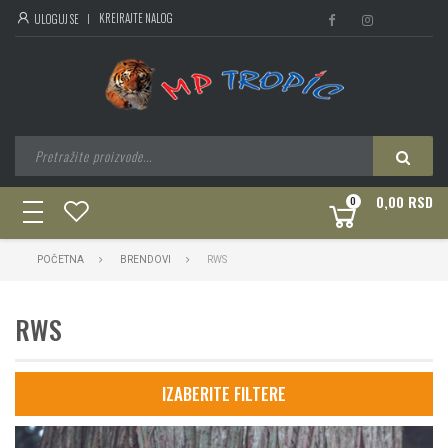
KREIRAJTE NALOG
ULOGUJ SE
0,00 RSD
0
toggle
navigation
POČETNA
BRENDOVI
RWS
RWS
IZABERITE FILTERE