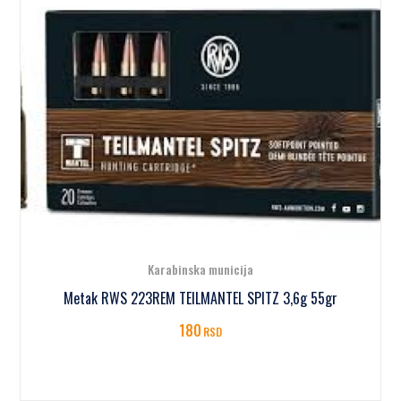
Karabinska municija
Metak RWS 223REM TEILMANTEL SPITZ 3,6g 55gr
180
RSD