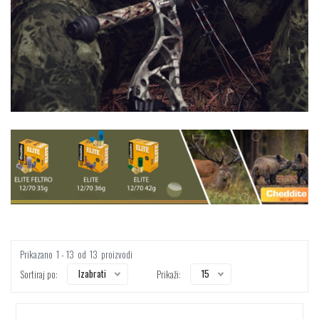
Prikazano
1 - 13
od
13
proizvodi
15
Izabrati
Sortiraj po:
Prikaži: