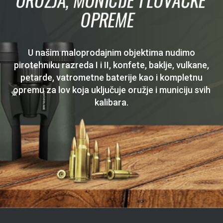
OPREME
U našim maloprodajnim objektima nudimo
pirotehniku razreda I i II, konfete, baklje, vulkane,
petarde, vatrometne baterije kao i kompletnu
opremu za lov koja uključuje oružje i municiju svih
kalibara.