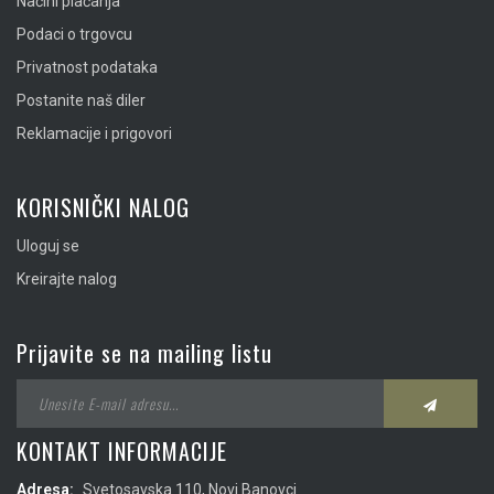
Načini plaćanja
Podaci o trgovcu
Privatnost podataka
Postanite naš diler
Reklamacije i prigovori
KORISNIČKI NALOG
Uloguj se
Kreirajte nalog
Prijavite se na mailing listu
KONTAKT INFORMACIJE
Adresa:
Svetosavska 110, Novi Banovci