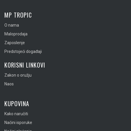
MP TROPIC
O nama
Maloprodaja
Zaposlenje
Predstojeći događaji
KORISNI LINKOVI
Zakon o oružju
Naos
KUPOVINA
Kako naručiti
Načini isporuke