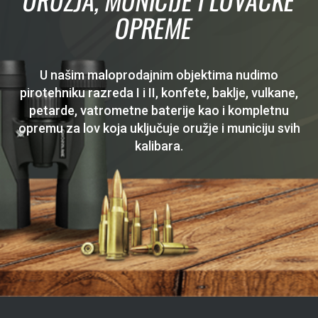
OPREME
U našim maloprodajnim objektima nudimo
pirotehniku razreda I i II, konfete, baklje, vulkane,
petarde, vatrometne baterije kao i kompletnu
opremu za lov koja uključuje oružje i municiju svih
kalibara.