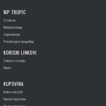
MP TROPIC
O nama
Maloprodaja
Zaposlenje
Predstojeći događaji
KORISNI LINKOVI
Zakon o oružju
Naos
KUPOVINA
Kako naručiti
Načini isporuke