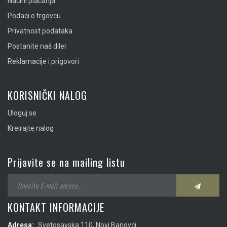
Načini plaćanja
Podaci o trgovcu
Privatnost podataka
Postanite naš diler
Reklamacije i prigovori
KORISNIČKI NALOG
Uloguj se
Kreirajte nalog
Prijavite se na mailing listu
KONTAKT INFORMACIJE
Adresa:
Svetosavska 110, Novi Banovci