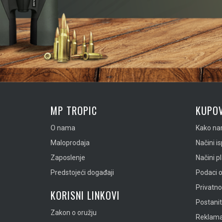
MP TROPIC
KUPOV
O nama
Kako nar
Maloprodaja
Načini i
Zaposlenje
Načini p
Predstojeći događaji
Podaci o
Privatn
KORISNI LINKOVI
Postanit
Zakon o oružju
Reklamac