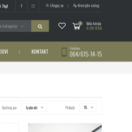
Uloguj se
|
Kreirajte nalog
i 7kg!
Vaša korpa
0
e kategorije
0,00 RSD
Telefon
DOVI
KONTAKT
064/615-14-15
15
Izabrati
Sortiraj po:
Prikaži: