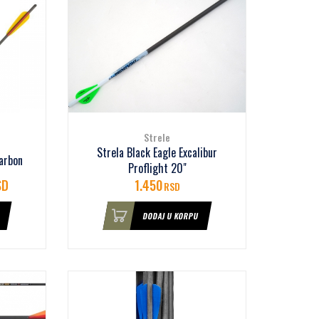
Strele
Strela Black Eagle Excalibur
Carbon
Proflight 20"
SD
1.450
RSD
DODAJ U KORPU