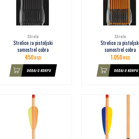
Strele
Strele
Strelice za pistoljski
Strelice za pistoljsk
samostrel cobra
samostrel cobra
450
1.050
RSD
RSD
DODAJ U KORPU
DODAJ U KORPU