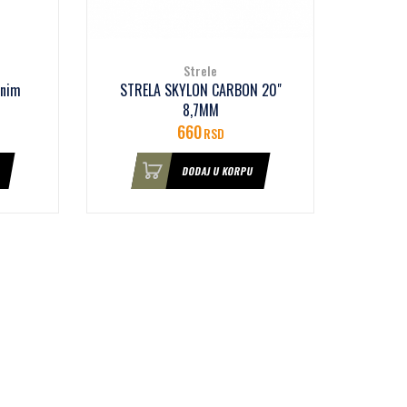
Strele
dnim
STRELA SKYLON CARBON 20"
8,7MM
660
RSD
DODAJ U KORPU