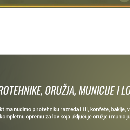
IROTEHNIKE, ORUŽJA, MUNICIJE I
ima nudimo pirotehniku razreda I i II, konfete, baklje,
 kompletnu opremu za lov koja uključuje oružje i municiju