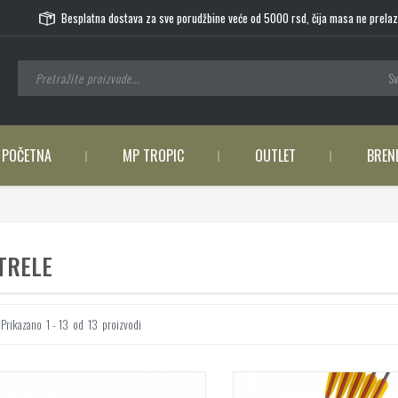
Besplatna dostava za sve porudžbine veće od 5000 rsd, čija masa ne prelaz
Sv
POČETNA
MP TROPIC
OUTLET
BREN
TRELE
Prikazano
1 - 13
od
13
proizvodi