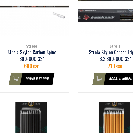
Strele
Strele
Strela Skylon Carbon Spine
Strela Skylon Carbon Ed
300-800 33"
6.2 300-800 33"
600
710
RSD
RSD
DODAJ U KORPU
DODAJ U KORPU