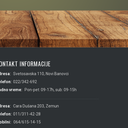
ONTAKT INFORMACIJE
dresa:
Svetosavska 110, Novi Banovci
lefon:
022/342-692
adno vreme:
Pon-pet: 09-17h, sub: 09-15h
dresa:
Cara Dušana 203, Zemun
lefon:
011/311-42-28
bilni:
064/615-14-15