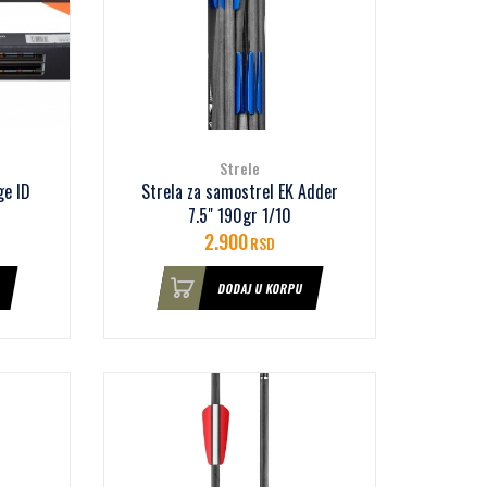
Strele
ge ID
Strela za samostrel EK Adder
7.5" 190gr 1/10
2.900
RSD
DODAJ U KORPU