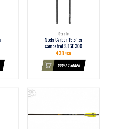
Strele
i
Stela Carbon 15,5" za
samostrel SIEGE 300
430
RSD
DODAJ U KORPU