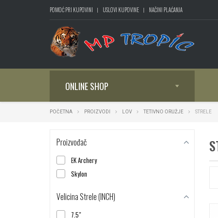
POMOĆ PRI KUPOVINI
USLOVI KUPOVINE
NAČINI PLAĆANJA
ONLINE SHOP
POČETNA
PROIZVODI
LOV
TETIVNO ORUŽJE
STRELE
Proizvođač
S
EK Archery
Skylon
Velicina Strele (INCH)
7.5"