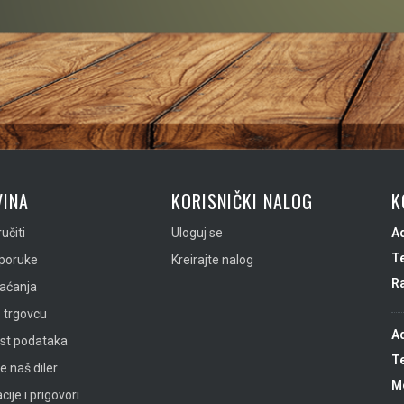
INA
KORISNIČKI NALOG
K
učiti
Uloguj se
A
Te
sporuke
Kreirajte nalog
R
laćanja
 trgovcu
A
ost podataka
Te
e naš diler
Mo
ije i prigovori