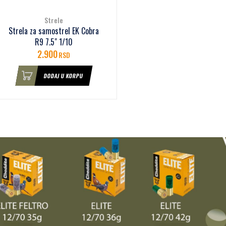
Strele
Strela za samostrel EK Cobra
R9 7.5" 1/10
2.900
RSD
DODAJ U KORPU