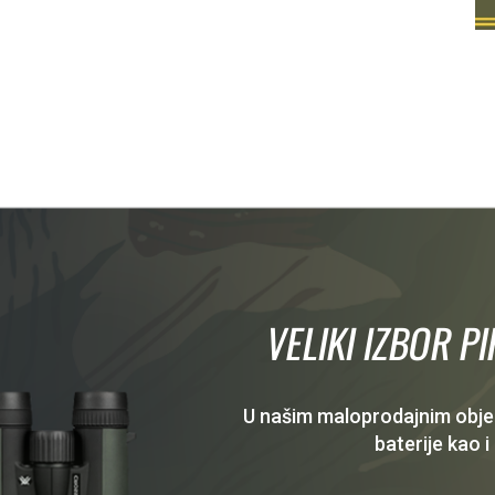
VELIKI IZBOR P
U našim maloprodajnim objekt
baterije kao i