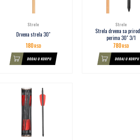
Strele
Strele
Strela drvena sa priro
Drvena strela 30"
perima 30" 3/1
180
780
RSD
RSD
DODAJ U KORPU
DODAJ U KORPU