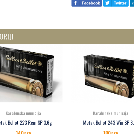
ORIJI
Karabinska municija
Karabinska municija
Metak Bellot 30-06 SPRIN
tak Bellot 243 Win SP 6.5g
SBT 11.7g
180
290
RSD
RSD