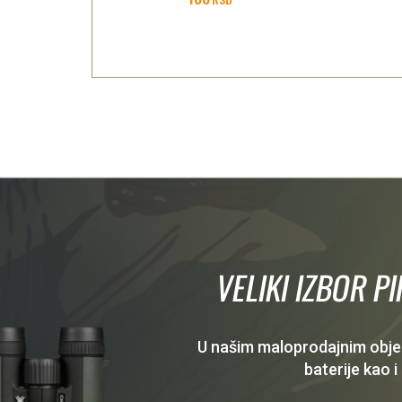
VELIKI IZBOR P
U našim maloprodajnim objekt
baterije kao i