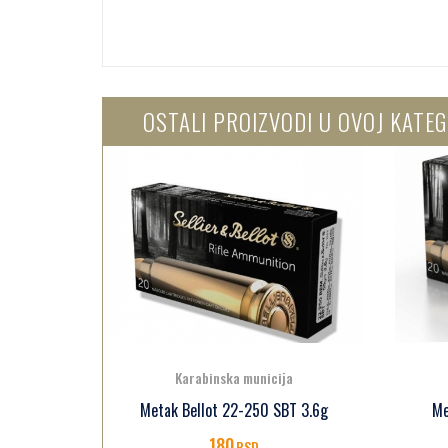
OSTALI PROIZVODI U OVOJ KATEG
a
Karabinska municija
T 3.6g
Metak Bellot 223 Rem SP 3.6g
Me
140
RSD