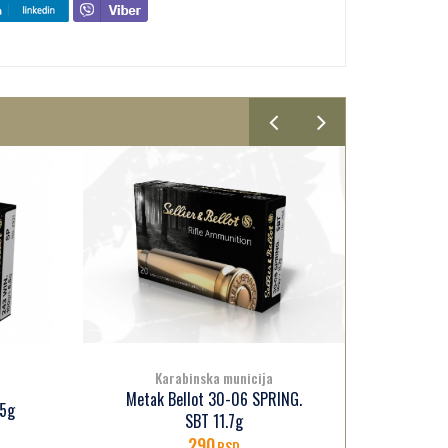
Karabinska municija
G.
Metak 
Metak Bellot 30-06 SP 11.7g
180
RSD