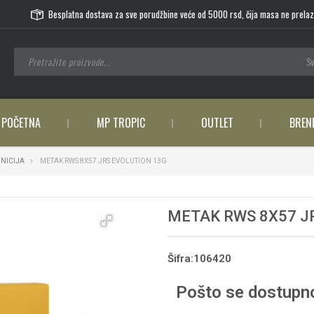
Besplatna dostava za sve porudžbine veće od 5000 rsd, čija masa ne prelaz
Sv
POČETNA
MP TROPIC
OUTLET
BREN
NICIJA
METAK RWS 8X57 JRS EVOLUTION 13G
METAK RWS 8X57 J
Šifra:106420
Pošto se dostupno