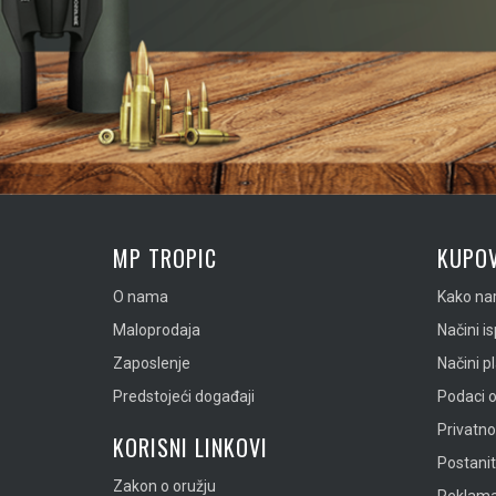
MP TROPIC
KUPOV
O nama
Kako nar
Maloprodaja
Načini i
Zaposlenje
Načini p
Predstojeći događaji
Podaci o
Privatn
KORISNI LINKOVI
Postanit
Zakon o oružju
Reklamac