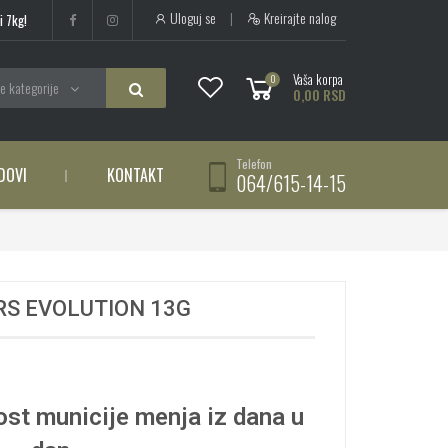
Uloguj se
|
Kreirajte nalog
i 7kg!
Vaša korpa
0
e kategorije
0,00 RSD
Telefon
DOVI
KONTAKT
064/615-14-15
RS EVOLUTION 13G
st municije menja iz dana u