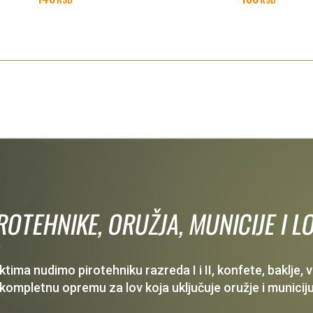
IROTEHNIKE, ORUŽJA, MUNICIJE I
ima nudimo pirotehniku razreda I i II, konfete, baklje,
 kompletnu opremu za lov koja uključuje oružje i municiju