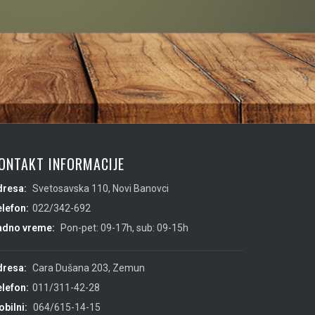
ONTAKT INFORMACIJE
dresa:
Svetosavska 110, Novi Banovci
lefon:
022/342-692
adno vreme:
Pon-pet: 09-17h, sub: 09-15h
dresa:
Cara Dušana 203, Zemun
lefon:
011/311-42-28
bilni:
064/615-14-15