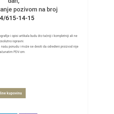
dan,
tanje pozivom na broj
4/615-14-15
afije i opisi artikala budu što tačniji i kompletniji ali ne
solutno ispravni.
 u našu ponudu i može se desiti da određeni proizvod nije
računatim PDV-om.
line kupovinu