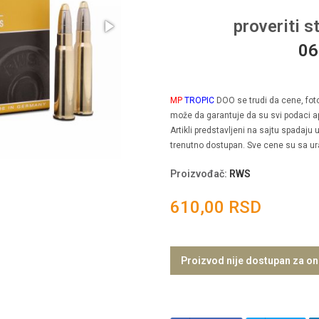
proveriti s
06
MP
TROPIC
DOO se trudi da cene, fotogr
može da garantuje da su svi podaci ap
Artikli predstavljeni na sajtu spadaju
trenutno dostupan. Sve cene su sa u
Proizvođač
:
RWS
610,00 RSD
Proizvod nije dostupan za on