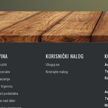
INA
KORISNIČKI NALOG
K
učiti
Uloguj se
A
Te
sporuke
Kreirajte nalog
R
laćanja
 trgovcu
A
ost podataka
Te
e naš diler
Mo
ije i prigovori