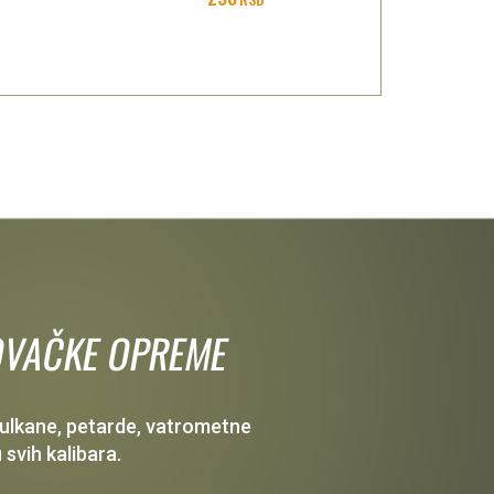
 LOVAČKE OPREME
 vulkane, petarde, vatrometne
 svih kalibara.