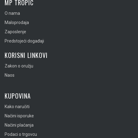
MP TROPIC
O nama
Maloprodaja
Zaposlenje
Predstojeći događaji
KORISNI LINKOVI
Zakon o oružju
Naos
KUPOVINA
Kako naručiti
Načini isporuke
Načini plaćanja
Podaci o trgovcu