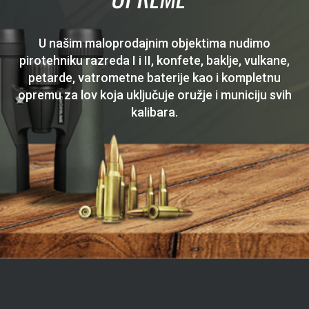
U našim maloprodajnim objektima nudimo
pirotehniku razreda I i II, konfete, baklje, vulkane,
petarde, vatrometne baterije kao i kompletnu
opremu za lov koja uključuje oružje i municiju svih
kalibara.