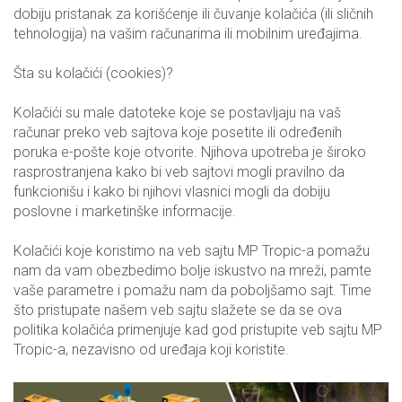
dobiju pristanak za korišćenje ili čuvanje kolačića (ili sličnih
tehnologija) na vašim računarima ili mobilnim uređajima.
Šta su kolačići (cookies)?
Kolačići su male datoteke koje se postavljaju na vaš
računar preko veb sajtova koje posetite ili određenih
poruka e-pošte koje otvorite. Njihova upotreba je široko
rasprostranjena kako bi veb sajtovi mogli pravilno da
funkcionišu i kako bi njihovi vlasnici mogli da dobiju
poslovne i marketinške informacije.
Kolačići koje koristimo na veb sajtu MP Tropic-a pomažu
nam da vam obezbedimo bolje iskustvo na mreži, pamte
vaše parametre i pomažu nam da poboljšamo sajt. Time
što pristupate našem veb sajtu slažete se da se ova
politika kolačića primenjuje kad god pristupite veb sajtu MP
Tropic-a, nezavisno od uređaja koji koristite.