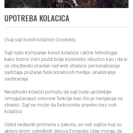
UPOTREBA KOLACICA
Ovaj sajt koristi kolačiće (cookies).
Sajt naše kompanije koristi kolačiće i slične tehnologije
kako bismo Vam pružili bolje korisničko iskustvo kao i da bi
se obezbedio pravilan rad web stranice, personalizacija
sadržaja, pružanje funkcionalnosti medija i analiziranja
saobraćaja.
Neophodni kolačići pomažu da sajt bude upotrebljiv
omogućavajući osnovne funkcije kao što je navigacija na
stranici. Sajt ne može da funkcioniše pravilno bez ovih
kolačića.
Usled nedavnih promena u zakonu, svi veb sajtovi koji su
aktivni širom određenih delova Evropske Unije moraju da