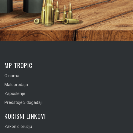
MP TROPIC
O nama
Maloprodaja
Zaposlenje
Predstojeći događaji
KORISNI LINKOVI
Zakon o oružju