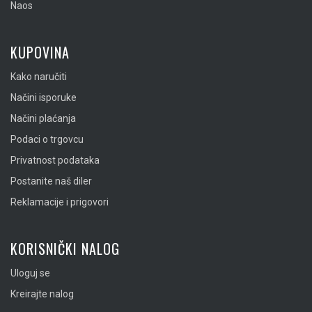
Naos
KUPOVINA
Kako naručiti
Načini isporuke
Načini plaćanja
Podaci o trgovcu
Privatnost podataka
Postanite naš diler
Reklamacije i prigovori
KORISNIČKI NALOG
Uloguj se
Kreirajte nalog