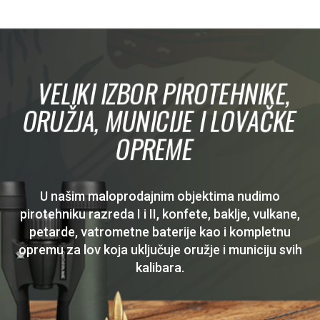
VELIKI IZBOR PIROTEHNIKE,
ORUŽJA, MUNICIJE I LOVAČKE
OPREME
U našim maloprodajnim objektima nudimo
pirotehniku razreda I i II, konfete, baklje, vulkane,
petarde, vatrometne baterije kao i kompletnu
opremu za lov koja uključuje oružje i municiju svih
kalibara.