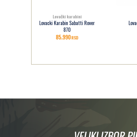
Lovački karabini
 Rover
Lovacki Karabin Sabatti Rover
Lo
600 223REM
95.990
RSD
VELIKI IZBOR P