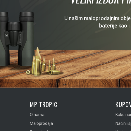
U našim maloprodajnim objekt
baterije kao i
MP TROPIC
KUPOV
O nama
Kako nar
Maloprodaja
Načini i