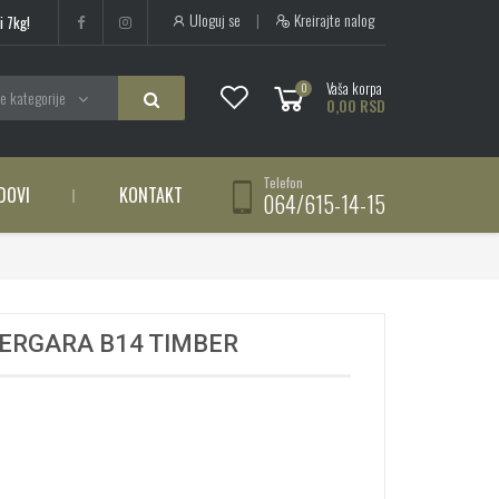
Uloguj se
|
Kreirajte nalog
i 7kg!
Vaša korpa
0
e kategorije
0,00 RSD
Telefon
DOVI
KONTAKT
064/615-14-15
BERGARA B14 TIMBER