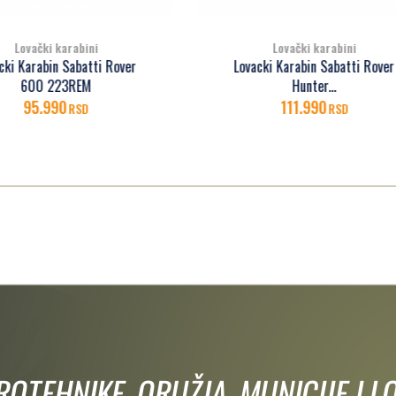
Lovački karabini
Lovački karabini
vacki Karabin Sabatti Rover
Lovacki Karabin Bergara B
Hunter...
Timber 308win Levoruki
111.990
145.000
RSD
RSD
IROTEHNIKE, ORUŽJA, MUNICIJE I