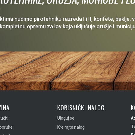
ima nudimo pirotehniku razreda I i II, konfete, baklje,
 kompletnu opremu za lov koja uključuje oružje i municiju
INA
KORISNIČKI NALOG
K
učiti
Uloguj se
A
Te
sporuke
Kreirajte nalog
R