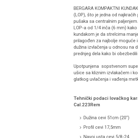
BERGARA KOMPAKTNI KUNDAK dol
(LOP), što je jedna od najkraći
pušaka sa centralnim paljenjem.
LOP-a od 1/4 inča (6 mm) kako 
kundakom je da strelcima manjeg 
prilagođen za najbolje moguće
dužina izvlačenja u odnosu na d
prednjeg dela kako bi obezbedili 
Upotpunjena sopstvenom super
ušice sa kliznim izvlakačem i 
glatkog uvlačenja i vađenja met
Tehnički podaci lovačkog ka
Cal.223Rem
Dužina cevi 51cm (20″)
Profil cevi 17,5mm
Navoj usta cevi 5/8-24