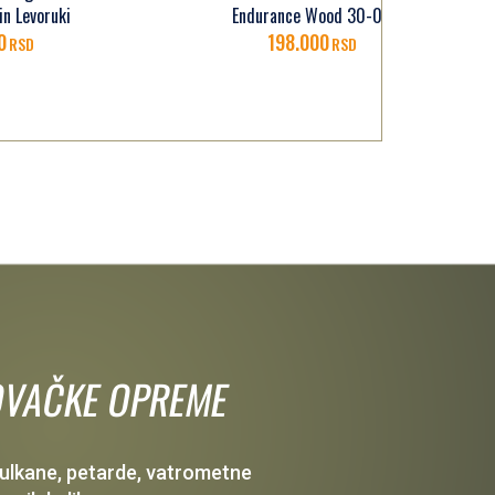
Lova
Endurance Wood 30-06
198.000
RSD
 LOVAČKE OPREME
 vulkane, petarde, vatrometne