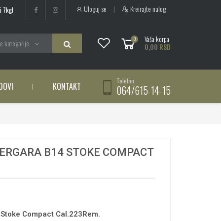
Uloguj se
|
Kreirajte nalog
i 7kg!
Vaša korpa
0
e kategorije
0,00 RSD
Telefon
DOVI
KONTAKT
064/615-14-15
BERGARA B14 STOKE COMPACT
4 Stoke Compact Cal.223Rem.