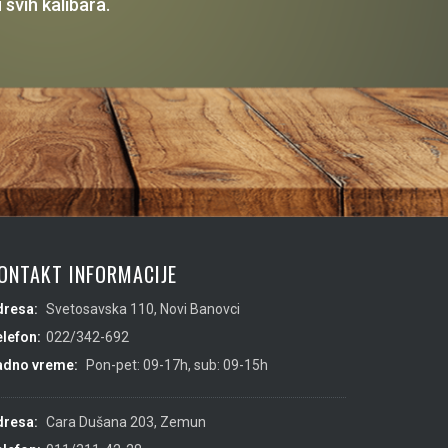
 svih kalibara.
ONTAKT INFORMACIJE
dresa:
Svetosavska 110, Novi Banovci
lefon:
022/342-692
adno vreme:
Pon-pet: 09-17h, sub: 09-15h
dresa:
Cara Dušana 203, Zemun