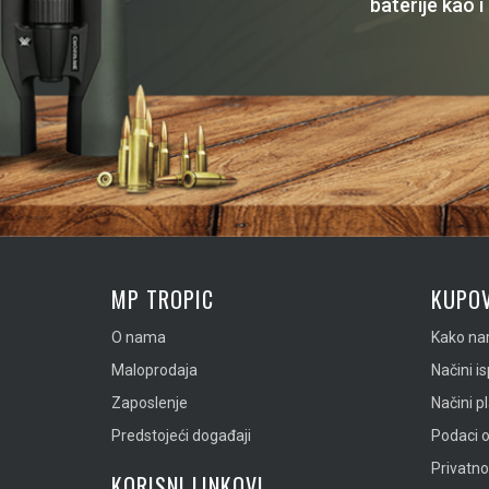
baterije kao i
MP TROPIC
KUPOV
O nama
Kako nar
Maloprodaja
Načini i
Zaposlenje
Načini p
Predstojeći događaji
Podaci o
Privatn
KORISNI LINKOVI