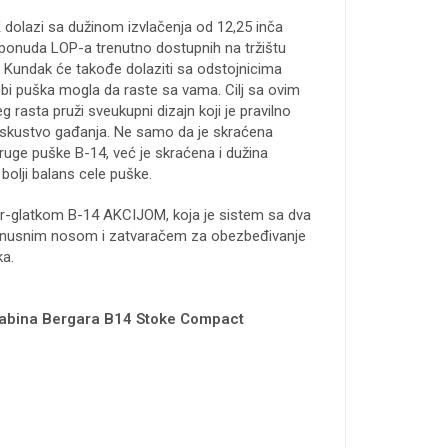
azi sa dužinom izvlačenja od 12,25 inča
h ponuda LOP-a trenutno dostupnih na tržištu
 Kundak će takođe dolaziti sa odstojnicima
bi puška mogla da raste sa vama. Cilj sa ovim
rasta pruži sveukupni dizajn koji je pravilno
 iskustvo gađanja. Ne samo da je skraćena
ruge puške B-14, već je skraćena i dužina
bolji balans cele puške.
-glatkom B-14 AKCIJOM, koja je sistem sa dva
konusnim nosom i zatvaračem za obezbeđivanje
ka.
rabina Bergara B14 Stoke Compact