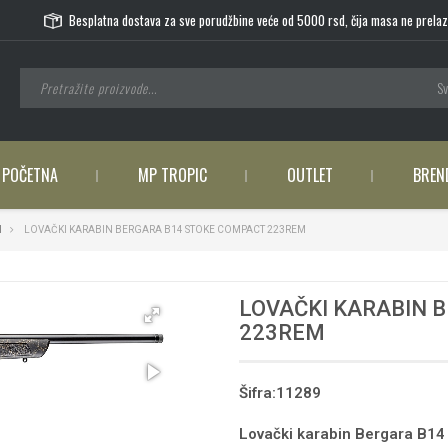
Besplatna dostava za sve porudžbine veće od 5000 rsd, čija masa ne prelaz
Sv
POČETNA
MP TROPIC
OUTLET
BREN
I
LOVAČKI KARABIN BERGARA B14 STOKE COMPACT 223REM
LOVAČKI KARABIN 
223REM
Šifra:11289
Lovački karabin Bergara B1