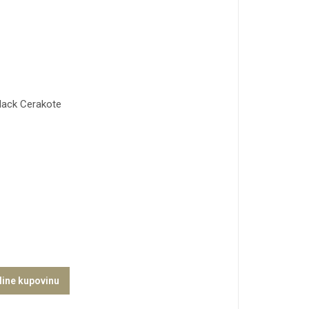
lack Cerakote
line kupovinu