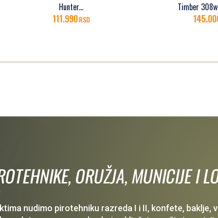
Hunter...
Timber 308win Levoruki
111.990
145.000
RSD
RSD
IROTEHNIKE, ORUŽJA, MUNICIJE I
ima nudimo pirotehniku razreda I i II, konfete, baklje,