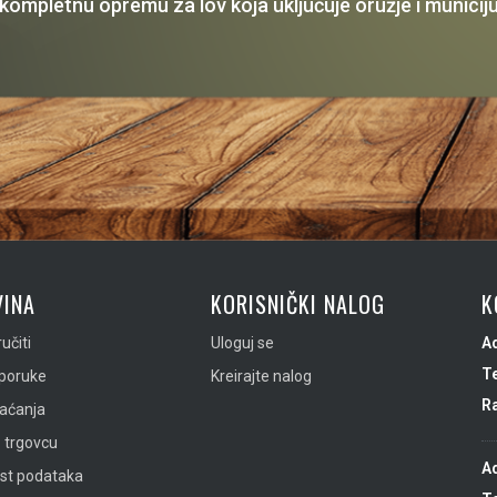
 kompletnu opremu za lov koja uključuje oružje i municiju
INA
KORISNIČKI NALOG
K
učiti
Uloguj se
A
Te
sporuke
Kreirajte nalog
R
laćanja
 trgovcu
A
ost podataka