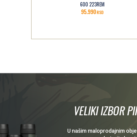
600 223REM
95.990
RSD
VELIKI IZBOR P
U našim maloprodajnim objekt