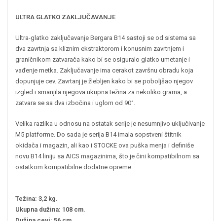
ULTRA GLATKO ZAKLJUČAVANJE
Ultra-glatko zaključavanje Bergara B14 sastoji se od sistema sa
dva zavrtnja sa kliznim ekstraktorom i konusnim zavrtnjem i
graničnikom zatvarača kako bi se osiguralo glatko umetanje i
vađenje metka. Zaključavanje ima cerakot završnu obradu koja
dopunjuje cev. Zavrtanj je žlebljen kako bi se poboljšao njegov
izgled i smanjila njegova ukupna težina za nekoliko grama, a
zatvara se sa dva izbočina i uglom od 90°.
Velika razlika u odnosu na ostatak serije je nesumnjivo uključivanje
M5 platforme. Do sada je serija B14 imala sopstveni štitnik
okidača i magazin, ali kao i STOCKE ova puška menja i definiše
novu B14 liniju sa AICS magazinima, što je čini kompatibilnom sa
ostatkom kompatibilne dodatne opreme.
Težina: 3,2 kg.
Ukupna dužina: 108 cm.
Dužina cevi: 56 cm.