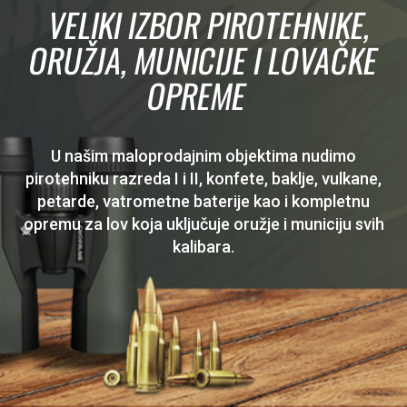
VELIKI IZBOR PIROTEHNIKE,
ORUŽJA, MUNICIJE I LOVAČKE
OPREME
U našim maloprodajnim objektima nudimo
pirotehniku razreda I i II, konfete, baklje, vulkane,
petarde, vatrometne baterije kao i kompletnu
opremu za lov koja uključuje oružje i municiju svih
kalibara.