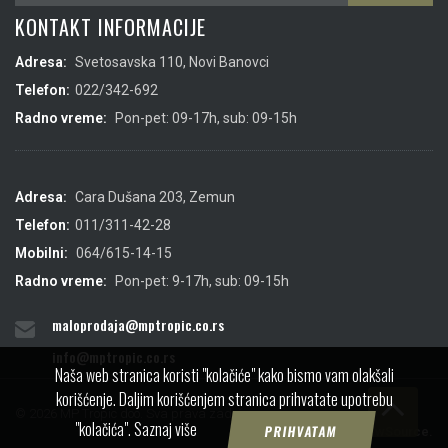
KONTAKT INFORMACIJE
Adresa:
Svetosavska 110, Novi Banovci
Telefon:
022/342-692
Radno vreme:
Pon-pet: 09-17h, sub: 09-15h
Adresa:
Cara Dušana 203, Zemun
Telefon:
011/311-42-28
Mobilni:
064/615-14-15
Radno vreme:
Pon-pet: 9-17h, sub: 09-15h
maloprodaja@mptropic.co.rs
info@mptropic.co.rs
Naša web stranica koristi "kolačiće" kako bismo vam olakšali
korišćenje. Daljim korišćenjem stranica prihvatate upotrebu
© 2026 MP Tropic doo. Sva prava zadržana.
"kolačića".
Saznaj više
PRIHVATAM
Created by
IMS
&
ViewSource.