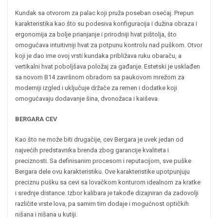
Kundak sa otvorom za palac koji pruža poseban osećaj. Prepun
karakteristika kao što su podesiva konfiguracija i dužina obraza i
ergonomija za bolje prianjanje i prirodniji hvat pištolja, što
omogućava intuitivniji hvat za potpunu kontrolu nad puškom. Otvor
koji je dao ime ovoj vrsti kundaka približava ruku obaraču, a
vertikalni hvat poboljšava položaj za gađanje. Estetski je usklađen
sa novom B14 završnom obradom sa paukovom mrežom za
moderniji izgled i uključuje držače za remen i dodatke koji
omogućavaju dodavanje šina, dvonožaca i kaiševa.
BERGARA CEV
Kao što ne može biti drugačije, cev Bergara je uvek jedan od
najvećih predstavnika brenda zbog garancije kvaliteta i
preciznosti. Sa definisanim procesom i reputacijom, sve puške
Bergara dele ovu karakteristiku. Ove karakteristike upotpunjuju
preciznu pušku sa cevi sa lovačkom konturom idealnom za kratke
i srednje distance. Izbor kalibara je takođe dizajniran da zadovolji
različite vrste lova, pa samim tim dodaje i mogućnost optičkih
nišana i nišana u kutiji.