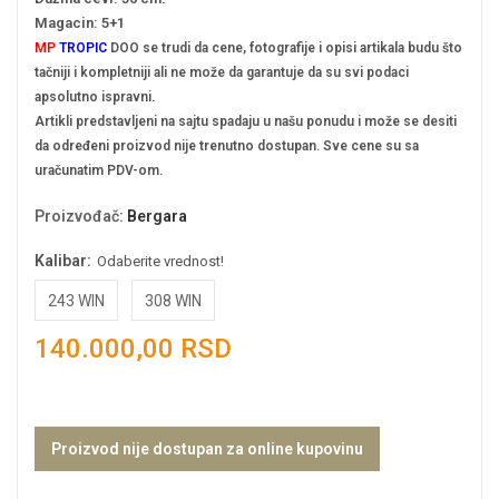
Magacin: 5+1
MP
TROPIC
DOO se trudi da cene, fotografije i opisi artikala budu što
tačniji i kompletniji ali ne može da garantuje da su svi podaci
apsolutno ispravni.
Artikli predstavljeni na sajtu spadaju u našu ponudu i može se desiti
da određeni proizvod nije trenutno dostupan. Sve cene su sa
uračunatim PDV-om.
Proizvođač
:
Bergara
Kalibar:
Odaberite vrednost!
243 WIN
308 WIN
140.000,00 RSD
Proizvod nije dostupan za online kupovinu