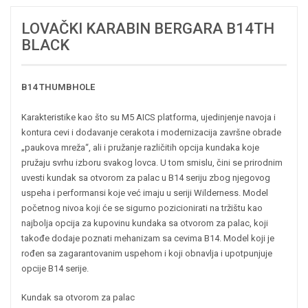
LOVAČKI KARABIN BERGARA B14TH
BLACK
B14 THUMBHOLE
Karakteristike kao što su M5 AICS platforma, ujedinjenje navoja i
kontura cevi i dodavanje cerakota i modernizacija završne obrade
„paukova mreža“, ali i pružanje različitih opcija kundaka koje
pružaju svrhu izboru svakog lovca. U tom smislu, čini se prirodnim
uvesti kundak sa otvorom za palac u B14 seriju zbog njegovog
uspeha i performansi koje već imaju u seriji Wilderness. Model
početnog nivoa koji će se sigurno pozicionirati na tržištu kao
najbolja opcija za kupovinu kundaka sa otvorom za palac, koji
takođe dodaje poznati mehanizam sa cevima B14. Model koji je
rođen sa zagarantovanim uspehom i koji obnavlja i upotpunjuje
opcije B14 serije.
Kundak sa otvorom za palac