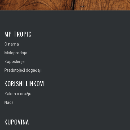
MP TROPIC
O nama
Maloprodaja
Zaposlenje
Predstojeći događaji
KORISNI LINKOVI
Zakon o oružju
Naos
KUPOVINA