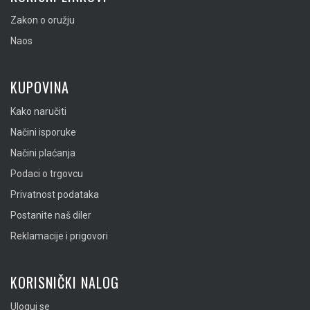
Zakon o oružju
Naos
KUPOVINA
Kako naručiti
Načini isporuke
Načini plaćanja
Podaci o trgovcu
Privatnost podataka
Postanite naš diler
Reklamacije i prigovori
KORISNIČKI NALOG
Uloguj se