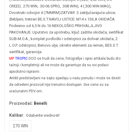
CREED, .270 WIN, .30-06 SPRG, .308 WIN); 4 (.300 WIN MAG),
Dvostruki odvojivi 4 (7MMRM)
ZATVAR: 3 zaključavajuća ušice;
žlebljeni; tretiran BE.S.T.
NAVOJ USTICE: M14 x 1
SILA OKIDAČA:
Podesivo od 6,5 N do 16 N
EKOLOŠKO PRIHVALJLJIVO
PAKOVANJE: Uputstvo za upotrebu, ključ zaštite okidača, sertifikat
SUB-M.O.A., komplet podloški i odstojnici za dohvat okidača, 2
L.O.P. odstojnici, Benovo ulje, okretni elementi za remen, BES.S.T.
sertifikat, garancija
MP
TROPIC
DOO se trudi da cene, fotografije i opisi artikala budu što
tačniji i kompletniji ali ne može da garantuje da su svi podaci
apsolutno ispravni.
Artikli predstavljeni na sajtu spadaju u našu ponudu i može se desiti
da određeni proizvod nije trenutno dostupan. Sve cene su sa
uračunatim PDV-om.
Proizvođač
:
Benelli
Kalibar:
Odaberite vrednost!
270 WIN