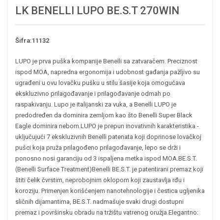
LK BENELLI LUPO BE.S.T 270WIN
Šifra:11132
LUPO je prva puška kompanije Benelli sa zatvaračem. Preciznost
ispod MOA, napredna ergonomija i udobnost gađanja pažljivo su
ugrađeni u ovu lovačku pušku u stilu šasije koja omogućava
ekskluzivno prilagođavanje i prilagođavanje odmah po
raspakivanju. Lupo je italijanski za vuka, a Benelli LUPO je
predodređen da dominira zemljom kao što Benelli Super Black
Eagle dominira nebom.
LUPO je prepun inovativnih karakteristika -
uključujući 7 ekskluzivnih Benelli patenata koji doprinose lovačkoj
pušci koja pruža prilagođeno prilagođavanje, lepo se drži i
ponosno nosi garanciju od 3 ispaljena metka ispod MOA.
BE.S.T.
(Benelli Surface Treatment)
Benelli BE.S.T. je patentirani premaz koji
štiti čelik čvrstim, neprobojnim oklopom koji zaustavlja rđu i
koroziju. Primenjen korišćenjem nanotehnologije i čestica ugljenika
sličnih dijamantima, BE.S.T. nadmašuje svaki drugi dostupni
premaz i površinsku obradu na tržištu vatrenog oružja.
Elegantno: