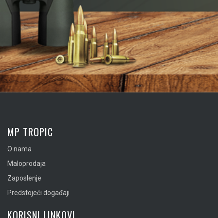
MP TROPIC
O nama
Maloprodaja
Zaposlenje
Predstojeći događaji
KORISNI LINKOVI