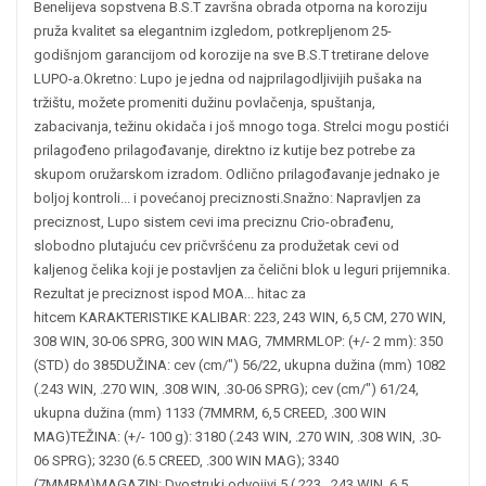
Benelijeva sopstvena B.S.T završna obrada otporna na koroziju
pruža kvalitet sa elegantnim izgledom, potkrepljenom 25-
godišnjom garancijom od korozije na sve B.S.T tretirane delove
LUPO-a.
Okretno: Lupo je jedna od najprilagodljivijih pušaka na
tržištu, možete promeniti dužinu povlačenja, spuštanja,
zabacivanja, težinu okidača i još mnogo toga. Strelci mogu postići
prilagođeno prilagođavanje, direktno iz kutije bez potrebe za
skupom oružarskom izradom. Odlično prilagođavanje jednako je
boljoj kontroli... i povećanoj preciznosti.
Snažno: Napravljen za
preciznost, Lupo sistem cevi ima preciznu Crio-obrađenu,
slobodno plutajuću cev pričvršćenu za produžetak cevi od
kaljenog čelika koji je postavljen za čelični blok u leguri prijemnika.
Rezultat je preciznost ispod MOA... hitac za
hitcem
KARAKTERISTIKE
KALIBAR: 223, 243 WIN, 6,5 CM, 270 WIN,
308 WIN, 30-06 SPRG, 300 WIN MAG, 7MMRM
LOP: (+/- 2 mm): 350
(STD) do 385
DUŽINA: cev (cm/") 56/22, ukupna dužina (mm) 1082
(.243 WIN, .270 WIN, .308 WIN, .30-06 SPRG); cev (cm/") 61/24,
ukupna dužina (mm) 1133 (7MMRM, 6,5 CREED, .300 WIN
MAG)
TEŽINA: (+/- 100 g): 3180 (.243 WIN, .270 WIN, .308 WIN, .30-
06 SPRG); 3230 (6.5 CREED, .300 WIN MAG); 3340
(7MMRM)
MAGAZIN: Dvostruki odvojivi 5 (.223, .243 WIN, 6.5