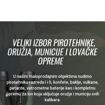
VELIKI IZBOR PIROTEHNIKE,
ORUŽJA, MUNICIJE I LOVAČKE
OPREME
U našim maloprodajnim objektima nudimo
pirotehniku razreda I i II, konfete, baklje, vulkane,
petarde, vatrometne baterije kao i kompletnu
opremu za lov koja uključuje oružje i municiju svih
kalibara.