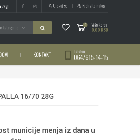
Uloguj se
|
Kreirajte nalog
i 7kg!
Vaša korpa
0
e kategorije
0,00 RSD
Telefon
DOVI
KONTAKT
064/615-14-15
ALLA 16/70 28G
st municije menja iz dana u