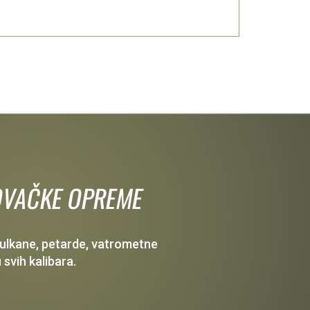
 LOVAČKE OPREME
 vulkane, petarde, vatrometne
 svih kalibara.