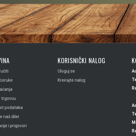
INA
KORISNIČKI NALOG
K
učiti
Uloguj se
A
Te
sporuke
Kreirajte nalog
R
laćanja
 trgovcu
A
ost podataka
Te
e naš diler
Mo
ije i prigovori
R