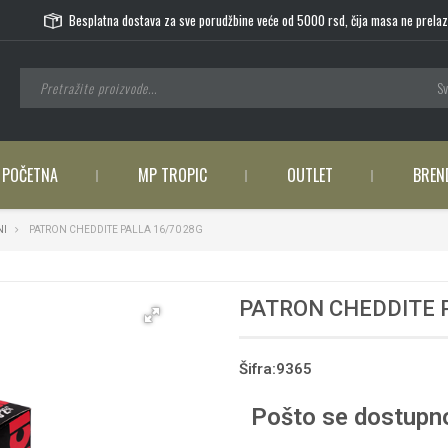
Besplatna dostava za sve porudžbine veće od 5000 rsd, čija masa ne prelaz
Sv
POČETNA
MP TROPIC
OUTLET
BREN
NI
PATRON CHEDDITE PALLA 16/70 28G
PATRON CHEDDITE P
Šifra:9365
Pošto se dostupno