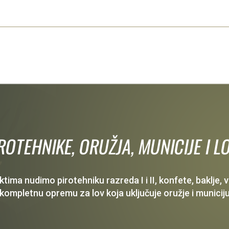
IROTEHNIKE, ORUŽJA, MUNICIJE I
ima nudimo pirotehniku razreda I i II, konfete, baklje,
 kompletnu opremu za lov koja uključuje oružje i municiju