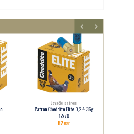
Lovački patroni
 36g
Patron Cheddite Pallettoni 4/0
Patron
5/0 7/0 12/70
110
RSD