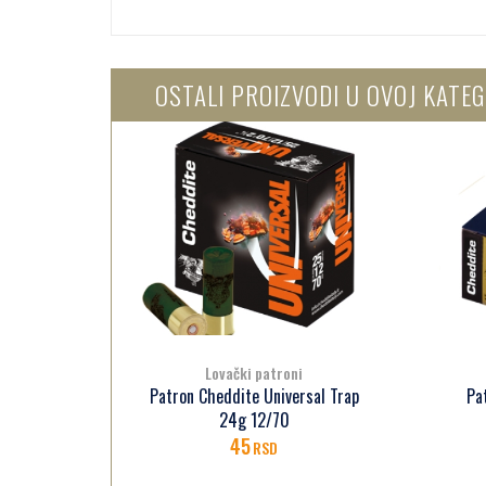
OSTALI PROIZVODI U OVOJ KATEG
Lovački patroni
l Trap
Patron Cheddite Magnum 0,2,4
P
50g 12/76
115
RSD