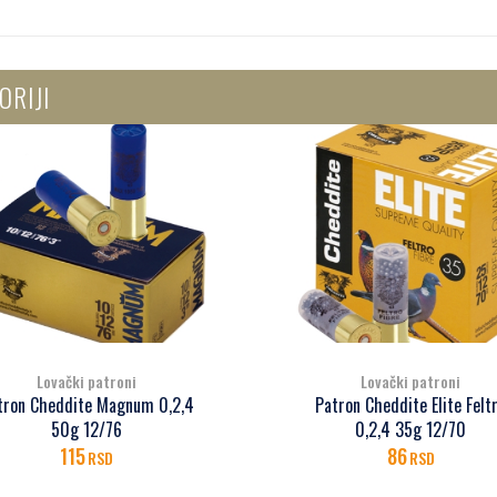
ORIJI
Lovački patroni
Lovački patroni
atron Cheddite Elite Feltro
Patron Cheddite Elite 0,2,4
0,2,4 35g 12/70
12/70
86
82
RSD
RSD