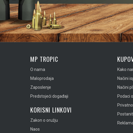
MP TROPIC
KUPOV
O nama
Kako nar
Maloprodaja
Načini i
Zaposlenje
Načini p
Predstojeći događaji
Podaci o
Privatn
KORISNI LINKOVI
Postanit
Zakon o oružju
Reklamac
Naos