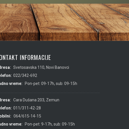
ONTAKT INFORMACIJE
dresa:
Svetosavska 110, Novi Banovci
lefon:
022/342-692
adno vreme:
Pon-pet: 09-17h, sub: 09-15h
dresa:
Cara Dušana 203, Zemun
lefon:
011/311-42-28
bilni:
064/615-14-15
adno vreme:
Pon-pet: 9-17h, sub: 09-15h