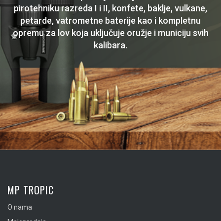
pirotehniku razreda I i II, konfete, baklje, vulkane,
petarde, vatrometne baterije kao i kompletnu
opremu za lov koja uključuje oružje i municiju svih
kalibara.
MP TROPIC
O nama