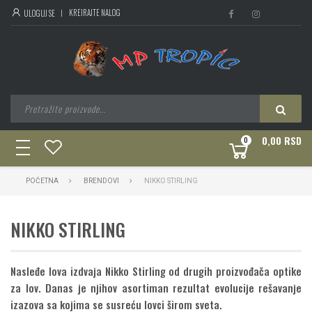
KREIRAJTE NALOG
ULOGUJ SE
0,00 RSD
0
toggle
navigation
POČETNA
BRENDOVI
NIKKO STIRLING
NIKKO STIRLING
Nasleđe lova izdvaja Nikko Stirling od drugih proizvođača optike
za lov. Danas je njihov asortiman rezultat evolucije rešavanje
izazova sa kojima se susreću lovci širom sveta.