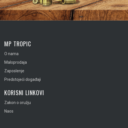
MP TROPIC
O nama
Maloprodaja
Zaposlenje
Predstojeći događaji
KORISNI LINKOVI
Zakon o oružju
Naos