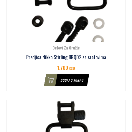
Delovi Za Oružje
Predjica Nikko Stirling BRQD2 sa srafovima
1.700
RSD
DODAJ U KORPU