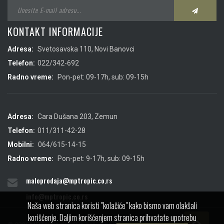
KONTAKT INFORMACIJE
Adresa:
Svetosavska 110, Novi Banovci
Telefon:
022/342-692
Radno vreme:
Pon-pet: 09-17h, sub: 09-15h
Adresa:
Cara Dušana 203, Zemun
Telefon:
011/311-42-28
Mobilni:
064/615-14-15
Radno vreme:
Pon-pet: 9-17h, sub: 09-15h
maloprodaja@mptropic.co.rs
info@mptropic.co.rs
Naša web stranica koristi "kolačiće" kako bismo vam olakšali
korišćenje. Daljim korišćenjem stranica prihvatate upotrebu