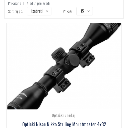
Prikazano
1 - 7
od
7
proizvodi
15
Izabrati
Sortiraj po:
Prikaži:
Optički uređaji
Opticki Nisan Nikko Striling Mountmaster 4x32