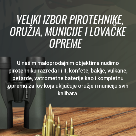
VELIKI IZBOR PIROTEHNIKE,
ORUŽJA, MUNICIJE I LOVAČKE
OPREME
U našim maloprodajnim objektima nudimo
pirotehniku razreda I i II, konfete, baklje, vulkane,
petarde, vatrometne baterije kao i kompletnu
opremu za lov koja uključuje oružje i municiju svih
kalibara.