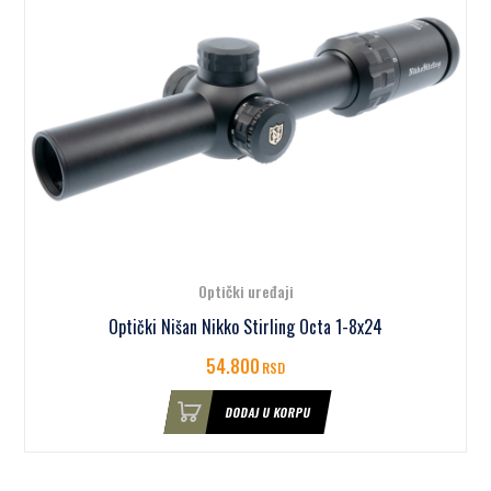
Optički uređaji
Optički Nišan Nikko Stirling Octa 1-8x24
54.800
RSD
DODAJ U KORPU