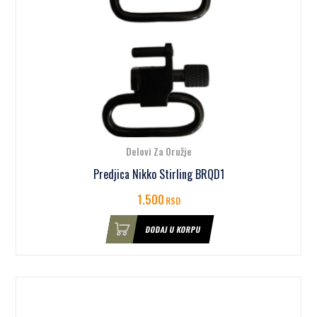
Delovi Za Oružje
Predjica Nikko Stirling BRQD1
1.500
RSD
DODAJ U KORPU