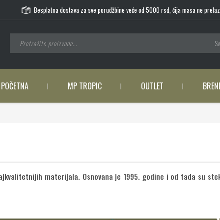
Besplatna dostava za sve porudžbine veće od 5000 rsd, čija masa ne prelaz
Sv
POČETNA
MP TROPIC
OUTLET
BREN
kvalitetnijih materijala. Osnovana je 1995. godine i od tada su stekl