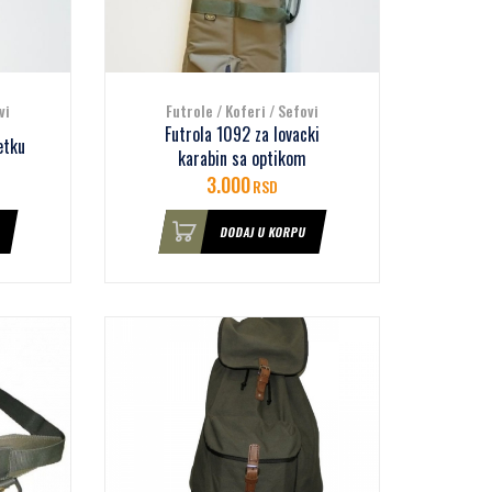
vi
Futrole / Koferi / Sefovi
Futrola 1092 za lovacki
etku
karabin sa optikom
3.000
RSD
DODAJ U KORPU