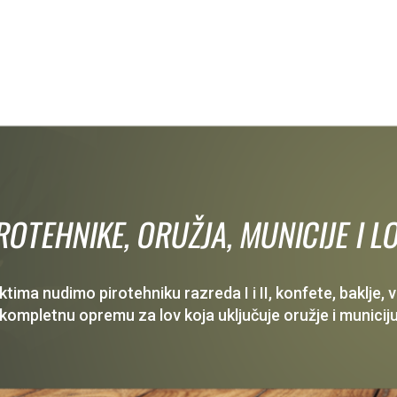
IROTEHNIKE, ORUŽJA, MUNICIJE I
ima nudimo pirotehniku razreda I i II, konfete, baklje,
 kompletnu opremu za lov koja uključuje oružje i municiju