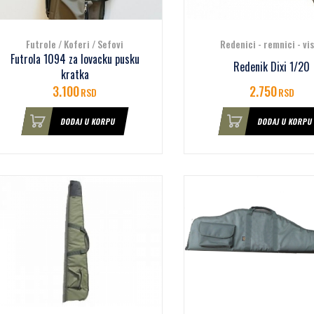
Futrole / Koferi / Sefovi
Redenici - remnici - vi
Futrola 1094 za lovacku pusku
Redenik Dixi 1/20
kratka
3.100
2.750
RSD
RSD
DODAJ U KORPU
DODAJ U KORPU