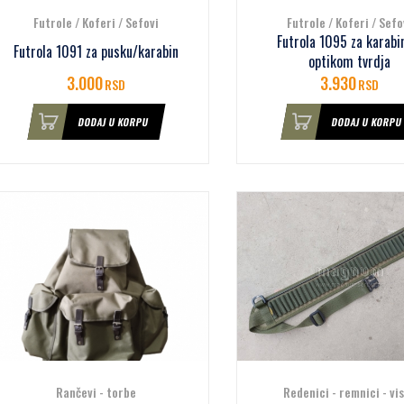
Futrole / Koferi / Sefovi
Futrole / Koferi / Sefo
Futrola 1095 za karabi
Futrola 1091 za pusku/karabin
optikom tvrdja
3.000
3.930
RSD
RSD
DODAJ U KORPU
DODAJ U KORPU
Rančevi - torbe
Redenici - remnici - vi