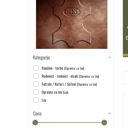
Kategorije
Rančevi - torbe
(Oprema za lov)
Redenici - remnici - visak
(Oprema za lov)
Futrole / Koferi / Sefovi
(Oprema za lov)
Oprema za lov
(Lov)
Lov
Cena