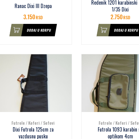
Redenik 1201 karabinski 
Ranac Dixi III Dzepa
1/35 Dixi
3.150
2.750
RSD
RSD
DODAJ U KORPU
DODAJ U KORPU
Futrole / Koferi / Sefovi
Futrole / Koferi / Sefo
Dixi Futrola 125cm za
Futrola 1093 karabin 
vazdusnu pusku
optikom 4cm