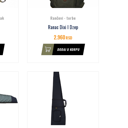
sak
Rančevi - torbe
Ranac Dixi I Dzep
2.960
RSD
DODAJ U KORPU