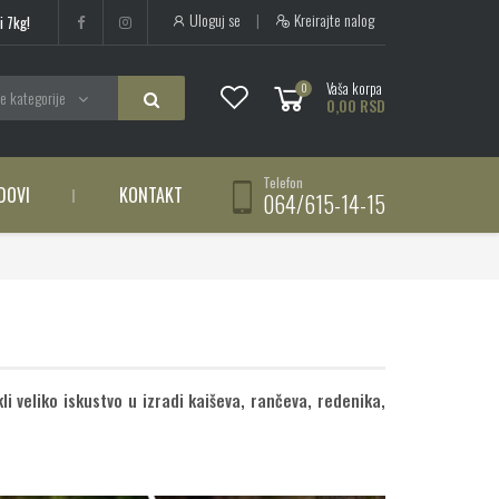
Uloguj se
|
Kreirajte nalog
i 7kg!
Vaša korpa
0
e kategorije
0,00 RSD
Telefon
DOVI
KONTAKT
064/615-14-15
i veliko iskustvo u izradi kaiševa, rančeva, redenika,