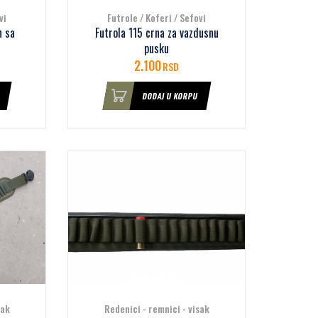
vi
Futrole / Koferi / Sefovi
n sa
Futrola 115 crna za vazdusnu
pusku
2.100
RSD
DODAJ U KORPU
sak
Redenici - remnici - visak