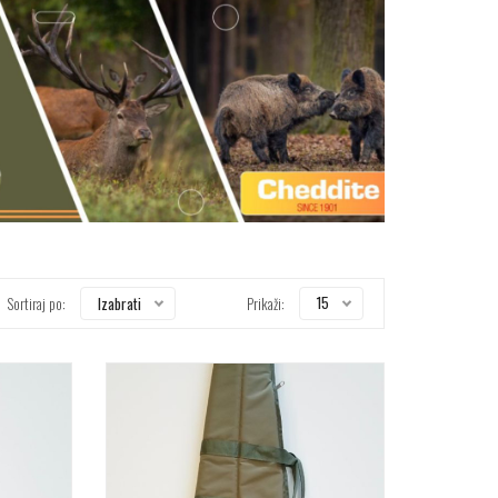
15
Izabrati
Sortiraj po:
Prikaži: