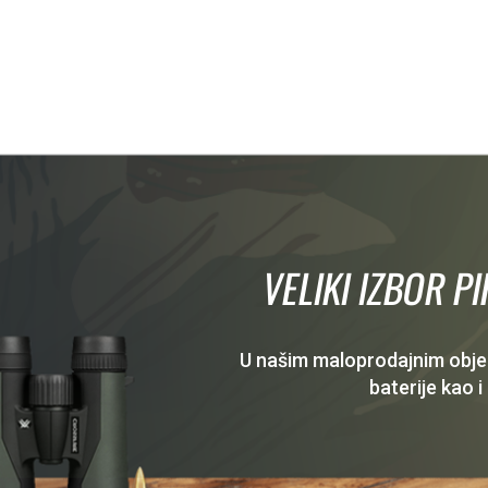
VELIKI IZBOR P
U našim maloprodajnim objekt
baterije kao i