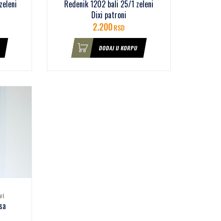
zeleni
Redenik 1202 bali 25/1 zeleni
Dixi patroni
2.200
RSD
DODAJ U KORPU
vi
sa