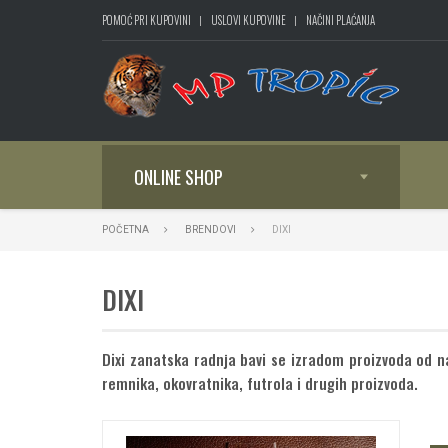
POMOĆ PRI KUPOVINI
USLOVI KUPOVINE
NAČINI PLAĆANJA
ONLINE SHOP
POČETNA
BRENDOVI
DIXI
DIXI
Dixi zanatska radnja bavi se izradom proizvoda od naj
remnika, okovratnika, futrola i drugih proizvoda.