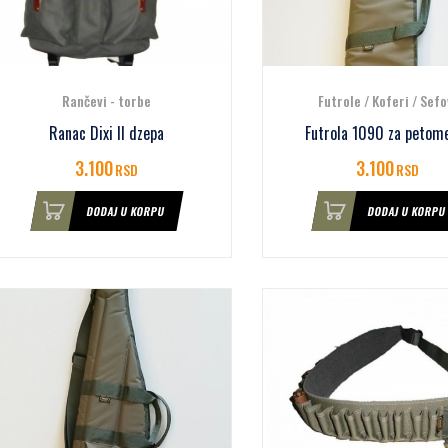
Rančevi - torbe
Futrole / Koferi / Sefo
Ranac Dixi II dzepa
Futrola 1090 za petom
3.100
3.100
RSD
RSD
DODAJ U KORPU
DODAJ U KORPU