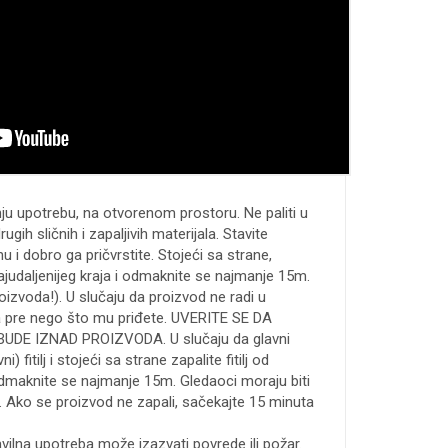
u upotrebu, na otvorenom prostoru. Ne paliti u
drugih sličnih i zapaljivih materijala. Stavite
u i dobro ga pričvrstite. Stojeći sa strane,
 najudaljenijeg kraja i odmaknite se najmanje 15m.
oizvoda!). U slučaju da proizvod ne radi u
a pre nego što mu priđete. UVERITE SE DA
DE IZNAD PROIZVODA. U slučaju da glavni
ni) fitilj i stojeći sa strane zapalite fitilj od
 odmaknite se najmanje 15m. Gledaoci moraju biti
 Ako se proizvod ne zapali, sačekajte 15 minuta
vilna upotreba može izazvati povrede ili požar.