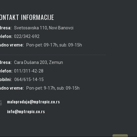
ONTAKT INFORMACIJE
dresa:
Svetosavska 110, Novi Banovci
lefon:
022/342-692
adno vreme:
Pon-pet: 09-17h, sub: 09-15h
dresa:
Cara Dušana 203, Zemun
lefon:
011/311-42-28
bilni:
064/615-14-15
adno vreme:
Pon-pet: 9-17h, sub: 09-15h
maloprodaja@mptropic.co.rs
info@mptropic.co.rs