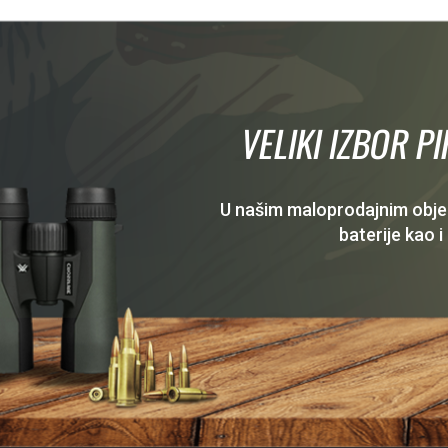
VELIKI IZBOR P
U našim maloprodajnim objekt
baterije kao i