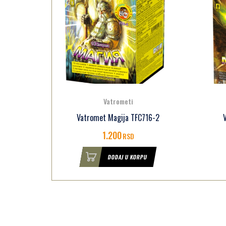
Vatrometi
716-1
Vatromet Magija TFC716-2
1.200
RSD
U
DODAJ U KORPU