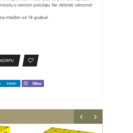
mestu u ravnom položaju. Ne oktetati vatromet
ma mlađim od 18 godina!
 KORPU