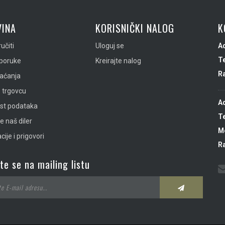
INA
KORISNIČKI NALOG
K
učiti
Uloguj se
A
Te
sporuke
Kreirajte nalog
R
laćanja
 trgovcu
A
ost podataka
Te
e naš diler
Mo
ije i prigovori
R
ite se na mailing listu