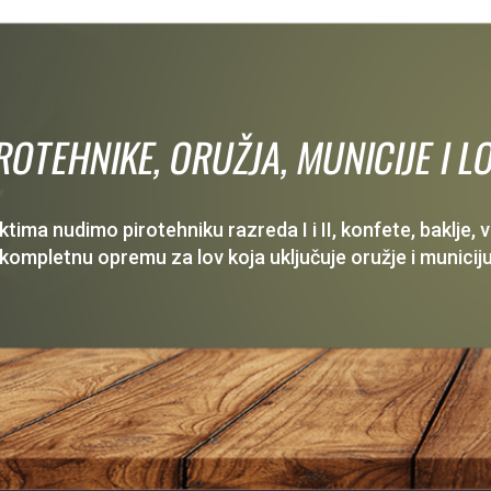
IROTEHNIKE, ORUŽJA, MUNICIJE I
ima nudimo pirotehniku razreda I i II, konfete, baklje,
 kompletnu opremu za lov koja uključuje oružje i municiju