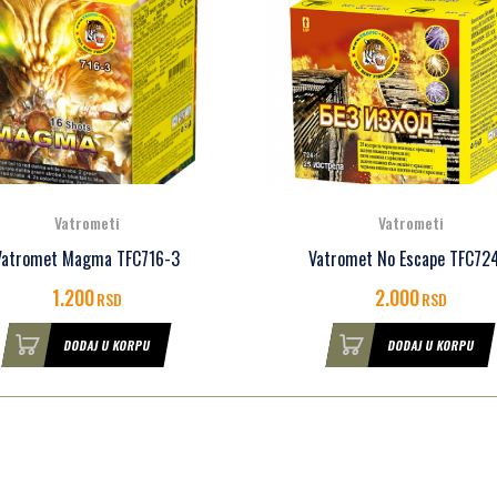
Vatrometi
Vatrometi
Vatromet Magma TFC716-3
Vatromet No Escape TFC72
1.200
2.000
RSD
RSD
DODAJ U KORPU
DODAJ U KORPU