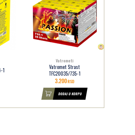
Vatrometi
Vatromet Strast
4-1
TFC20035/735-1
3.200
RSD
DODAJ U KORPU