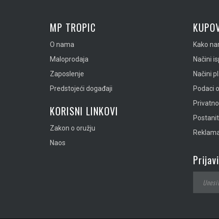
MP TROPIC
KUPOV
O nama
Kako nar
Maloprodaja
Načini i
Zaposlenje
Načini p
Predstojeći događaji
Podaci o
Privatn
KORISNI LINKOVI
Postanit
Zakon o oružju
Reklamac
Naos
Prijav