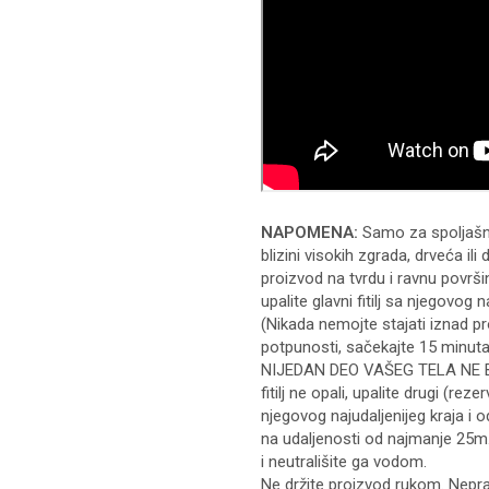
NAPOMENA:
Samo za spoljašnj
blizini visokih zgrada, drveća ili 
proizvod na tvrdu i ravnu površin
upalite glavni fitilj sa njegovog
(Nikada nemojte stajati iznad pr
potpunosti, sačekajte 15 minut
NIJEDAN DEO VAŠEG TELA NE BU
fitilj ne opali, upalite drugi (rezerv
njegovog najudaljenijeg kraja i
na udaljenosti od najmanje 25m.
i neutrališite ga vodom.
Ne držite proizvod rukom. Nepra