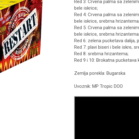
Red 3: Crvena palma sa zelenim 
bele iskrice;
Red 4: Crvena palma sa zelenim 
bele iskrice, srebrna hrizantema
Red 5: Crvena palma sa zelenim 
bele iskrice, srebrna hrizantema
Red 6: zelena pucketava dalija, p
Red 7: plavi biseri i bele iskre, 
Red 8: srebrna hrizantema;
Red 9 i 10: Brokatna pucketava 
Zemlja porekla: Bugarska
Uvoznik: MP Tropic DOO