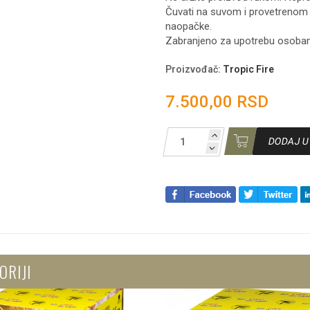
Čuvati na suvom i provetrenom 
naopačke.
Zabranjeno za upotrebu osoba
Proizvođač
:
Tropic Fire
7.500,00 RSD
DODAJ U
ORIJI