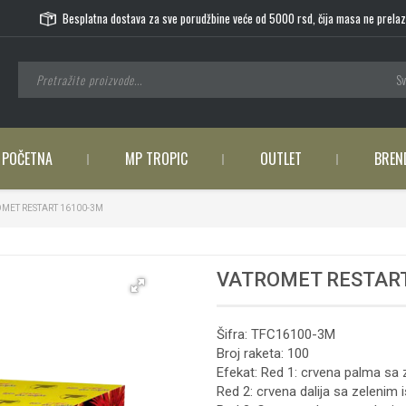
Besplatna dostava za sve porudžbine veće od 5000 rsd, čija masa ne prelaz
Sv
POČETNA
MP TROPIC
OUTLET
BREN
MET RESTART 16100-3M
VATROMET RESTART
Šifra: TFC16100-3M
Broj raketa: 100
Efekat: Red 1: crvena palma sa 
Red 2: crvena dalija sa zelenim 