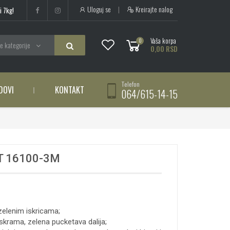
Uloguj se
|
Kreirajte nalog
i 7kg!
Vaša korpa
0
e kategorije
0,00 RSD
Telefon
DOVI
KONTAKT
064/615-14-15
 16100-3M
zelenim iskricama;
iskrama, zelena pucketava dalija;