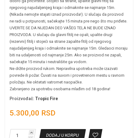
dobro ga pričvrstite. Stojeći sa strane, upalite glavni fitilj sa
njegovog najudaljenijeg kraja i odmaknite se najmanje 15m.
(Nikada nemojte stajati iznad proizvoda!). U slučaju da proizvod
ne radi u potpunosti, sačekajte 15 minuta pre nego što mu priđete.
UVERITE SE DA NIJEDAN DEO VAŠEG TELA NE BUDE IZNAD
PROIZVODA. U slučaju da glavni fitilj ne opali, upalite drugi
(rezervni) fitilj i stojeći sa strane zapalite fitilj od njegovog
najudaljenijeg kraja i odmaknite se najmanje 15m. Gledaoci moraju
biti na udaljenosti od najmanje 25m. Ako se proizvod ne zapali,
sačekajte 15 minuta i neutrališite ga vodom.
Ne držite proizvod rukom. Nepravilna upotreba može izazvati
povrede ili požar. Čuvati na suvom i provetrenom mestu u ravnom
položaju. Ne oktetati vatromet naopačke.
Zabranjeno za upotrebu osobama mlađim od 18 godina!
Proizvođač
:
Tropic Fire
5.300,00 RSD
DODAJ U KORPU