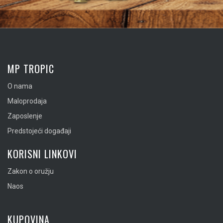
MP TROPIC
O nama
Maloprodaja
Zaposlenje
Predstojeći događaji
KORISNI LINKOVI
Zakon o oružju
Naos
KUPOVINA