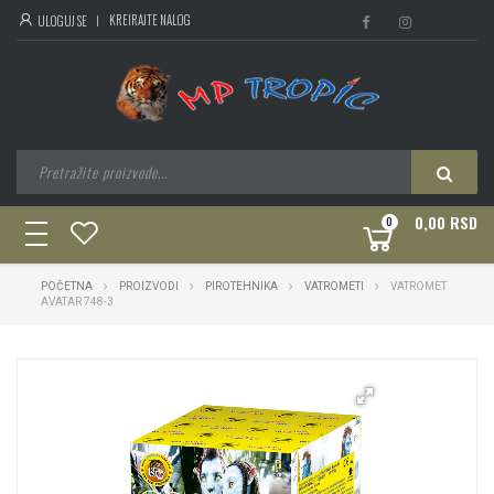
KREIRAJTE NALOG
ULOGUJ SE
0,00 RSD
0
toggle
navigation
POČETNA
PROIZVODI
PIROTEHNIKA
VATROMETI
VATROMET
AVATAR 748-3