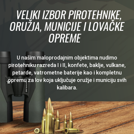
VELIKI IZBOR PIROTEHNIKE,
ORUŽJA, MUNICIJE I LOVAČKE
OPREME
U našim maloprodajnim objektima nudimo
pirotehniku razreda I i II, konfete, baklje, vulkane,
petarde, vatrometne baterije kao i kompletnu
opremu za lov koja uključuje oružje i municiju svih
kalibara.