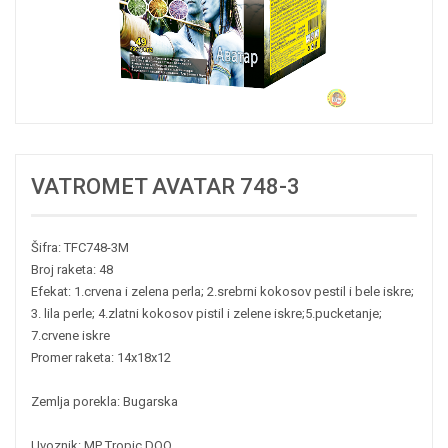
VATROMET AVATAR 748-3
Šifra: TFC748-3M
Broj raketa: 48
Efekat: 1.crvena i zelena perla; 2.srebrni kokosov pestil i bele iskre;
3. lila perle; 4.zlatni kokosov pistil i zelene iskre;5.pucketanje;
7.crvene iskre
Promer raketa: 14x18x12
Zemlja porekla: Bugarska
Uvoznik: MP Tropic DOO