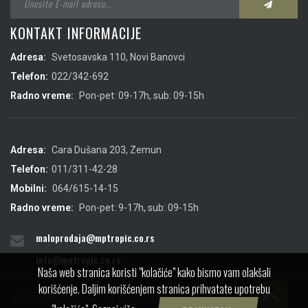
KONTAKT INFORMACIJE
Adresa:
Svetosavska 110, Novi Banovci
Telefon:
022/342-692
Radno vreme:
Pon-pet: 09-17h, sub: 09-15h
Adresa:
Cara Dušana 203, Zemun
Telefon:
011/311-42-28
Mobilni:
064/615-14-15
Radno vreme:
Pon-pet: 9-17h, sub: 09-15h
maloprodaja@mptropic.co.rs
info@mptropic.co.rs
Naša web stranica koristi "kolačiće" kako bismo vam olakšali
korišćenje. Daljim korišćenjem stranica prihvatate upotrebu
© 2026 MP Tropic doo. Sva prava zadržana.