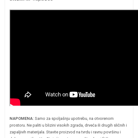
NAPOMENA:
Samo za spoljašnju upotrebu, na otvorenom
prostoru. Ne paliti u blizini visokih zgrada, drveća ili drugih sličnih i
zapaljivih materijala. Stavite proizvod na tvrdu i ravnu površinu i