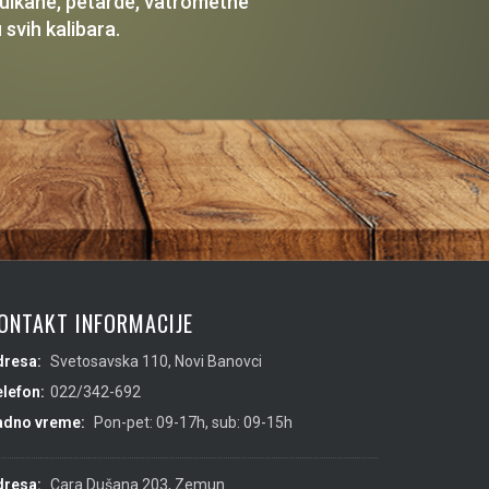
 vulkane, petarde, vatrometne
 svih kalibara.
ONTAKT INFORMACIJE
dresa:
Svetosavska 110, Novi Banovci
lefon:
022/342-692
adno vreme:
Pon-pet: 09-17h, sub: 09-15h
dresa:
Cara Dušana 203, Zemun