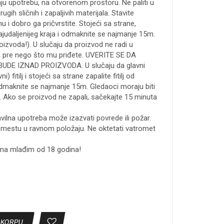
u upotrebu, na otvorenom prostoru. Ne paliti u
drugih sličnih i zapaljivih materijala. Stavite
u i dobro ga pričvrstite. Stojeći sa strane,
 najudaljenijeg kraja i odmaknite se najmanje 15m.
oizvoda!). U slučaju da proizvod ne radi u
a pre nego što mu priđete. UVERITE SE DA
DE IZNAD PROIZVODA. U slučaju da glavni
ni) fitilj i stojeći sa strane zapalite fitilj od
 odmaknite se najmanje 15m. Gledaoci moraju biti
 Ako se proizvod ne zapali, sačekajte 15 minuta
vilna upotreba može izazvati povrede ili požar.
mestu u ravnom položaju. Ne oktetati vatromet
ma mlađim od 18 godina!
 KORPU