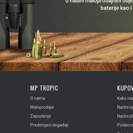
U našim maloprodajnim objekt
baterije kao i
MP TROPIC
KUPOV
O nama
Kako nar
Maloprodaja
Načini i
Zaposlenje
Načini p
Predstojeći događaji
Podaci o