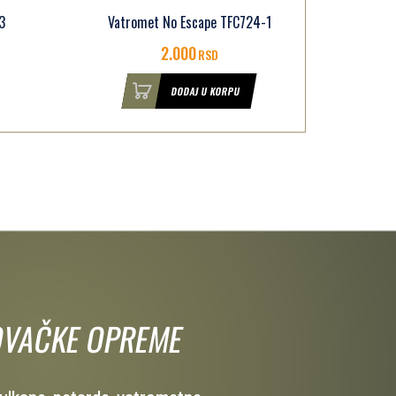
Vatromet Strast
4-1
TFC20035/735-1
3.200
RSD
DODAJ U KORPU
 LOVAČKE OPREME