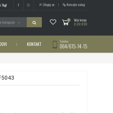
Uloguj se
|
Kreirajte nalog
i 7kg!
Vaša korpa
0
e kategorije
0,00 RSD
Telefon
DOVI
KONTAKT
064/615-14-15
F5043