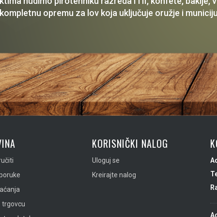
ima nudimo pirotehniku razreda I i II, konfete, baklje,
 kompletnu opremu za lov koja uključuje oružje i municiju
INA
KORISNIČKI NALOG
K
učiti
Uloguj se
A
Te
sporuke
Kreirajte nalog
R
laćanja
 trgovcu
A