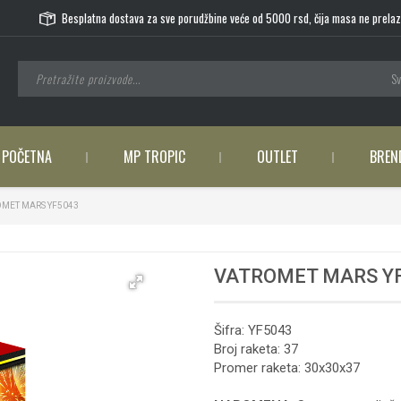
Besplatna dostava za sve porudžbine veće od 5000 rsd, čija masa ne prelaz
Sv
POČETNA
MP TROPIC
OUTLET
BREN
MET MARS YF5043
VATROMET MARS Y
Šifra: YF5043
Broj raketa: 37
Promer raketa: 30x30x37