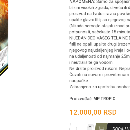
NAPOMENA:
Samo za spoljašnj
blizini visokih zgrada, drveća ili 
proizvod na tvrdu i ravnu površin
upalite glavni fitilj sa njegovog
(Nikada nemojte stajati iznad pr
potpunosti, sačekajte 15 minut
NIJEDAN DEO VAŠEG TELA NE BU
fitilj ne opali, upalite drugi (rezerv
njegovog najudaljenijeg kraja i
na udaljenosti od najmanje 25m.
i neutrališite ga vodom.
Ne držite proizvod rukom. Nepra
Čuvati na suvom i provetrenom 
naopačke.
Zabranjeno za upotrebu osoba
Proizvođač
:
MP TROPIC
12.000,00 RSD
DODAJ U