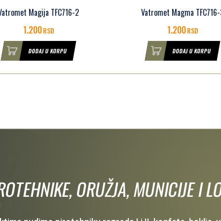
Vatromet Magma TFC716-3
Vatromet No Escape TFC72
1.200
2.000
RSD
RSD
DODAJ U KORPU
DODAJ U KORPU
IROTEHNIKE, ORUŽJA, MUNICIJE I