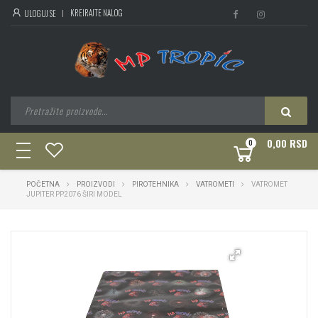
KREIRAJTE NALOG
ULOGUJ SE
0,00 RSD
0
toggle
navigation
POČETNA
PROIZVODI
PIROTEHNIKA
VATROMETI
VATROMET
JUPITER PP2076 ŠIRI MODEL