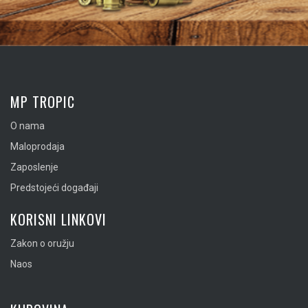
MP TROPIC
O nama
Maloprodaja
Zaposlenje
Predstojeći događaji
KORISNI LINKOVI
Zakon o oružju
Naos