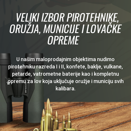
VELIKI IZBOR PIROTEHNIKE,
ORUŽJA, MUNICIJE I LOVAČKE
OPREME
U našim maloprodajnim objektima nudimo
pirotehniku razreda I i II, konfete, baklje, vulkane,
petarde, vatrometne baterije kao i kompletnu
opremu za lov koja uključuje oružje i municiju svih
kalibara.