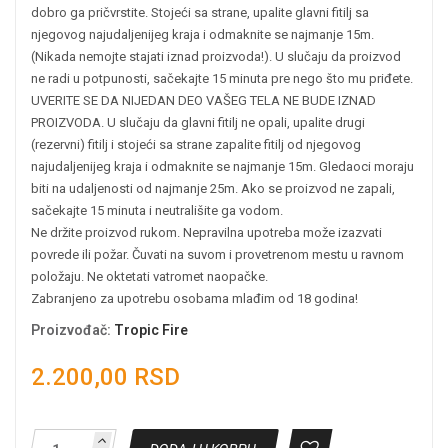
dobro ga pričvrstite. Stojeći sa strane, upalite glavni fitilj sa
njegovog najudaljenijeg kraja i odmaknite se najmanje 15m.
(Nikada nemojte stajati iznad proizvoda!). U slučaju da proizvod
ne radi u potpunosti, sačekajte 15 minuta pre nego što mu priđete.
UVERITE SE DA NIJEDAN DEO VAŠEG TELA NE BUDE IZNAD
PROIZVODA. U slučaju da glavni fitilj ne opali, upalite drugi
(rezervni) fitilj i stojeći sa strane zapalite fitilj od njegovog
najudaljenijeg kraja i odmaknite se najmanje 15m. Gledaoci moraju
biti na udaljenosti od najmanje 25m. Ako se proizvod ne zapali,
sačekajte 15 minuta i neutrališite ga vodom.
Ne držite proizvod rukom. Nepravilna upotreba može izazvati
povrede ili požar. Čuvati na suvom i provetrenom mestu u ravnom
položaju. Ne oktetati vatromet naopačke.
Zabranjeno za upotrebu osobama mlađim od 18 godina!
Proizvođač
:
Tropic Fire
2.200,00 RSD