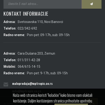
KONTAKT INFORMACIJE
Adresa:
Svetosavska 110, Novi Banovci
Telefon:
022/342-692
Radno vreme:
Pon-pet: 09-17h, sub: 09-15h
Adresa:
Cara Dušana 203, Zemun
Telefon:
011/311-42-28
Mobilni:
064/615-14-15
Radno vreme:
Pon-pet: 9-17h, sub: 09-15h
maloprodaja@mptropic.co.rs
info@mptropic.co.rs
Naša web stranica koristi "kolačiće" kako bismo vam olakšali
korišćenje. Daljim korišćenjem stranica prihvatate upotrebu
© 2026 MP Tropic doo. Sva prava zadržana.