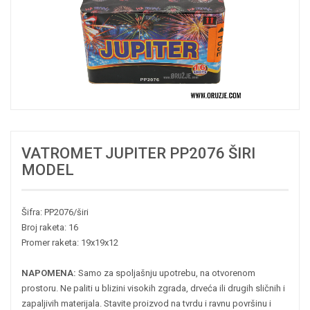
VATROMET JUPITER PP2076 ŠIRI
MODEL
Šifra: PP2076/širi
Broj raketa: 16
Promer raketa: 19x19x12
NAPOMENA:
Samo za spoljašnju upotrebu, na otvorenom
prostoru. Ne paliti u blizini visokih zgrada, drveća ili drugih sličnih i
zapaljivih materijala. Stavite proizvod na tvrdu i ravnu površinu i