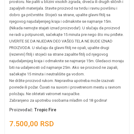
prostoru. Ne paliti u blizini visokih zgrada, drveća ili drugih sličnih i
zapaljivih materijala. Stavite proizvod na tvrdu i ravnu površinu i
dobro ga pričvrstite. Stojeći sa strane, upalite glavni fitilj sa
njegovog najudaljenijeg kraja i odmaknite se najmanje 15m.
(Nikada nemojte stajati iznad proizvoda!). U slučaju da proizvod
ne radi u potpunosti, sačekajte 15 minuta pre nego što mu priđete.
UVERITE SE DA NIJEDAN DEO VAŠEG TELA NE BUDE IZNAD
PROIZVODA. U slučaju da glavni fitilj ne opali, upalite drugi
(rezervni) fitilj i stojeći sa strane zapalite fitilj od njegovog
najudaljenijeg kraja i odmaknite se najmanje 15m. Gledaoci moraju
biti na udaljenosti od najmanje 25m. Ako se proizvod ne zapali,
sačekajte 15 minuta i neutrališite ga vodom.
Ne držite proizvod rukom. Nepravilna upotreba može izazvati
povrede ili požar. Čuvati na suvom i provetrenom mestu u ravnom
položaju. Ne oktetati vatromet naopačke.
Zabranjeno za upotrebu osobama mlađim od 18 godina!
Proizvođač
:
Tropic Fire
7.500,00 RSD