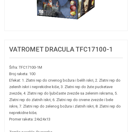
VATROMET DRACULA TFC17100-1
Šifra: TFC17100-1M
Broj raketa: 100
Efekat: 1. Zlatni rep do crvenog božura i belih iskri, 2. Zlatni rep do
zelenih iskri i neprekidne kiše, 3. Zlatni rep do žute pucketave
zvezde, 4. Zlatni rep do ljubičaste zvezde sa zelenim iskrama, 5.
Zlatni rep do zlatnih iskri, 6. Zlatni rep do crvene zvezde i bele
iskre, 7. Zlatni rep do zelenog božura i zlatnih iskri, 8. Zlatni rep do
neprekidne kiše;
Promer raketa: 24x24x13