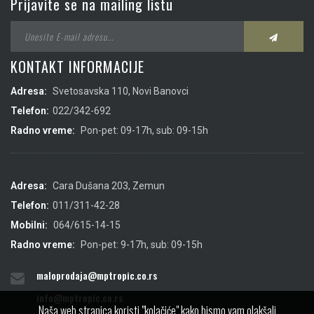
Prijavite se na mailing listu
KONTAKT INFORMACIJE
Adresa:
Svetosavska 110, Novi Banovci
Telefon:
022/342-692
Radno vreme:
Pon-pet: 09-17h, sub: 09-15h
Adresa:
Cara Dušana 203, Zemun
Telefon:
011/311-42-28
Mobilni:
064/615-14-15
Radno vreme:
Pon-pet: 9-17h, sub: 09-15h
maloprodaja@mptropic.co.rs
info@mptropic.co.rs
Naša web stranica koristi "kolačiće" kako bismo vam olakšali