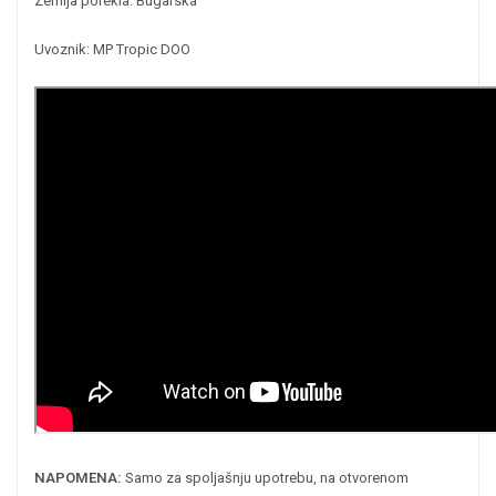
Zemlja porekla: Bugarska
Uvoznik: MP Tropic DOO
NAPOMENA:
Samo za spoljašnju upotrebu, na otvorenom