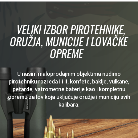
VELIKI IZBOR PIROTEHNIKE,
ORUŽJA, MUNICIJE I LOVAČKE
OPREME
U našim maloprodajnim objektima nudimo
pirotehniku razreda I i II, konfete, baklje, vulkane,
petarde, vatrometne baterije kao i kompletnu
opremu za lov koja uključuje oružje i municiju svih
kalibara.