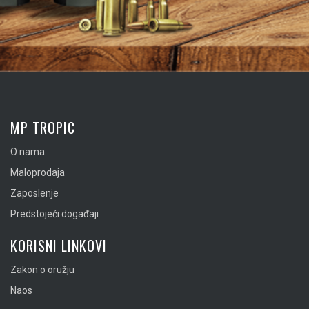
MP TROPIC
O nama
Maloprodaja
Zaposlenje
Predstojeći događaji
KORISNI LINKOVI
Zakon o oružju
Naos