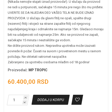
(Nikada nemojte stajati iznad proizvoda!). U slučaju da proizvod
ne radi u potpunosti, sačekajte 15 minuta pre nego što mu priđete.
UVERITE SE DA NIJEDAN DEO VAŠEG TELA NE BUDE IZNAD
PROIZVODA. U slučaju da glavni fitilj ne opali, upalite drugi
(rezervni) fitilj i stojeći sa strane zapalite fitilj od njegovog
najudaljenijeg kraja i odmaknite se najmanje 15m. Gledaoci moraju
biti na udaljenosti od najmanje 25m. Ako se proizvod ne zapali,
sačekajte 15 minuta i neutrališite ga vodom.
Ne držite proizvod rukom. Nepravilna upotreba može izazvati
povrede ili požar. Čuvati na suvom i provetrenom mestu u ravnom
položaju. Ne oktetati vatromet naopačke.
Zabranjeno za upotrebu osobama mlađim od 18 godina!
Proizvođač
:
MP TROPIC
60.400,00 RSD
DODAJ U KORPU