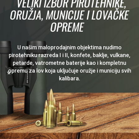
VELIKI IZBOR PIROTEHNIKE,
ORUŽJA, MUNICIJE I LOVAČKE
OPREME
U našim maloprodajnim objektima nudimo
pirotehniku razreda I i II, konfete, baklje, vulkane,
petarde, vatrometne baterije kao i kompletnu
opremu za lov koja uključuje oružje i municiju svih
kalibara.