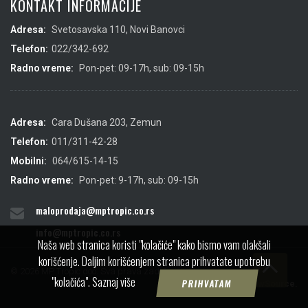
KONTAKT INFORMACIJE
Adresa:
Svetosavska 110, Novi Banovci
Telefon:
022/342-692
Radno vreme:
Pon-pet: 09-17h, sub: 09-15h
Adresa:
Cara Dušana 203, Zemun
Telefon:
011/311-42-28
Mobilni:
064/615-14-15
Radno vreme:
Pon-pet: 9-17h, sub: 09-15h
maloprodaja@mptropic.co.rs
info@mptropic.co.rs
Naša web stranica koristi "kolačiće" kako bismo vam olakšali
korišćenje. Daljim korišćenjem stranica prihvatate upotrebu
© 2026 MP Tropic doo. Sva prava zadržana.
"kolačića".
Saznaj više
PRIHVATAM
Created by
IMS
&
ViewSource.