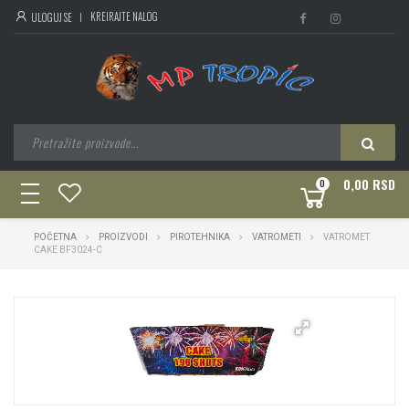
KREIRAJTE NALOG
ULOGUJ SE
0,00 RSD
0
toggle
navigation
POČETNA
PROIZVODI
PIROTEHNIKA
VATROMETI
VATROMET
CAKE BF3024-C