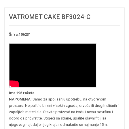
VATROMET CAKE BF3024-C
Šifra:106231
Ima 196 raketa
NAPOMENA:
Samo za spoljašnju upotrebu, na otvorenom
prostoru. Ne paliti u blizini visokih zgrada, drveća ili drugih sličnih i
zapaljivih materijala. Stavite proizvod na tvrdu i ravnu površinu i
dobro ga pričvrstite. Stojeći sa strane, upalite glavni fitilj sa
njegovog najudaljenijeg kraja i odmaknite se najmanje 15m.