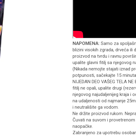
NAPOMENA:
Samo za spoljašnj
blizini visokih zgrada, drveća ili 
proizvod na tvrdu i ravnu površin
upalite glavni fitilj sa njegovog
(Nikada nemojte stajati iznad pr
potpunosti, sačekajte 15 minut
NIJEDAN DEO VAŠEG TELA NE BU
fitilj ne opali, upalite drugi (rezerv
njegovog najudaljenijeg kraja i
na udaljenosti od najmanje 25m.
i neutrališite ga vodom.
Ne držite proizvod rukom. Nepra
Čuvati na suvom i provetrenom 
naopačke.
Zabranjeno za upotrebu osoba