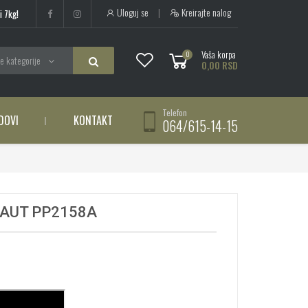
Uloguj se
|
Kreirajte nalog
i 7kg!
Vaša korpa
0
e kategorije
0,00 RSD
Telefon
DOVI
KONTAKT
064/615-14-15
AUT PP2158A