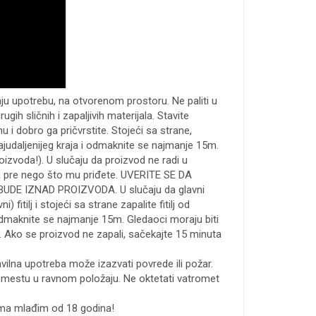
u upotrebu, na otvorenom prostoru. Ne paliti u
drugih sličnih i zapaljivih materijala. Stavite
u i dobro ga pričvrstite. Stojeći sa strane,
 najudaljenijeg kraja i odmaknite se najmanje 15m.
oizvoda!). U slučaju da proizvod ne radi u
a pre nego što mu priđete. UVERITE SE DA
DE IZNAD PROIZVODA. U slučaju da glavni
ni) fitilj i stojeći sa strane zapalite fitilj od
 odmaknite se najmanje 15m. Gledaoci moraju biti
 Ako se proizvod ne zapali, sačekajte 15 minuta
vilna upotreba može izazvati povrede ili požar.
mestu u ravnom položaju. Ne oktetati vatromet
ma mlađim od 18 godina!