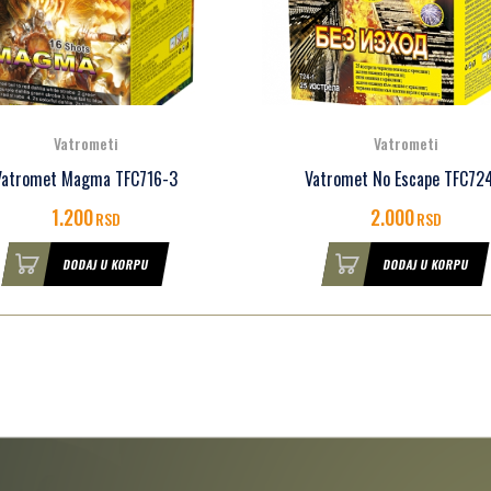
Vatrometi
Vatrometi
Vatromet Magma TFC716-3
Vatromet No Escape TFC72
1.200
2.000
RSD
RSD
DODAJ U KORPU
DODAJ U KORPU