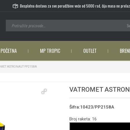
Besplatna dostava za sve porudžbine veće od 5000 rsd, čija masa ne prelaz
Sv
POČETNA
MP TROPIC
OUTLET
BREN
MET ASTRONAUT PP2158A
VATROMET ASTRON
Šifra:10423/PP2158A
Broj raketa: 16