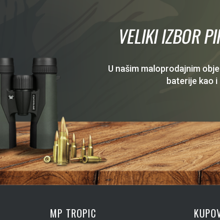
VELIKI IZBOR P
U našim maloprodajnim objekt
baterije kao i
MP TROPIC
KUPOV