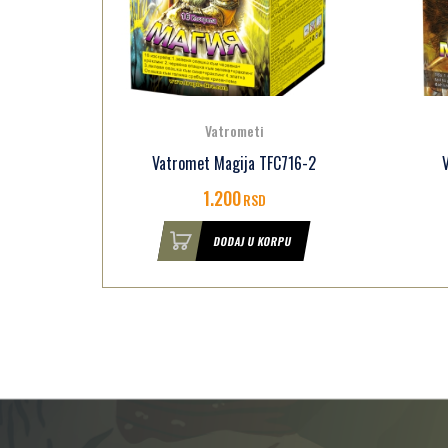
Vatrometi
716-1
Vatromet Magija TFC716-2
1.200
RSD
U
DODAJ U KORPU