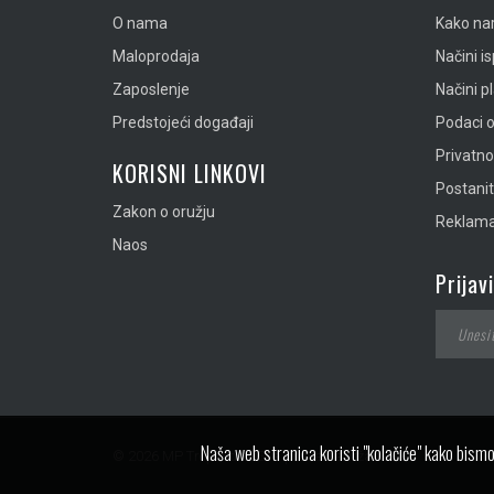
O nama
Kako nar
Maloprodaja
Načini i
Zaposlenje
Načini p
Predstojeći događaji
Podaci o
Privatn
KORISNI LINKOVI
Postanit
Zakon o oružju
Reklamac
Naos
Prijav
Naša web stranica koristi "kolačiće" kako bismo
© 2026 MP Tropic doo. Sva prava zadržana.