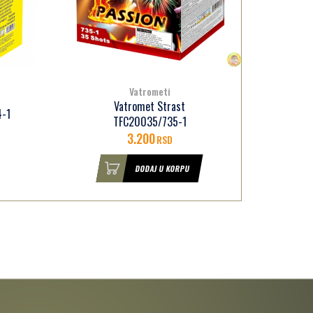
Vatrometi
Vatromet Strast
4-1
TFC20035/735-1
3.200
RSD
DODAJ U KORPU