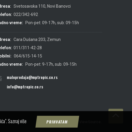
dresa:
Svetosavska 110, Novi Banovci
lefon:
022/342-692
adno vreme:
Pon-pet: 09-17h, sub: 09-15h
dresa:
Cara Dušana 203, Zemun
lefon:
011/311-42-28
bilni:
064/615-14-15
adno vreme:
Pon-pet: 9-17h, sub: 09-15h
maloprodaja@mptropic.co.rs
info@mptropic.co.rs
ića".
Saznaj više
PRIHVATAM
Created by
IMS
&
ViewSource.