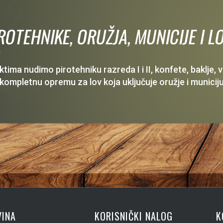
IROTEHNIKE, ORUŽJA, MUNICIJE I
ima nudimo pirotehniku razreda I i II, konfete, baklje,
 kompletnu opremu za lov koja uključuje oružje i municiju
INA
KORISNIČKI NALOG
K