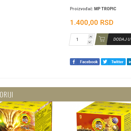
Proizvođač
:
MP TROPIC
1.400,00 RSD
DODAJ U
ORIJI