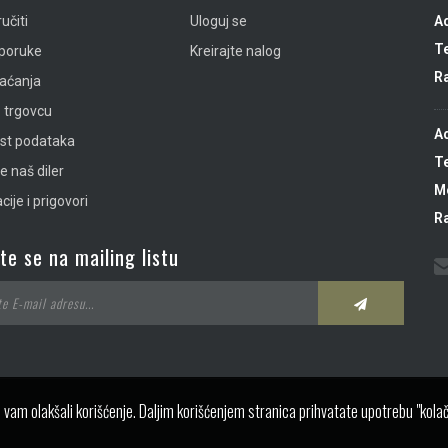
učiti
Uloguj se
A
Te
sporuke
Kreirajte nalog
R
laćanja
 trgovcu
A
ost podataka
Te
e naš diler
Mo
ije i prigovori
R
ite se na mailing listu
 vam olakšali korišćenje. Daljim korišćenjem stranica prihvatate upotrebu "kolač