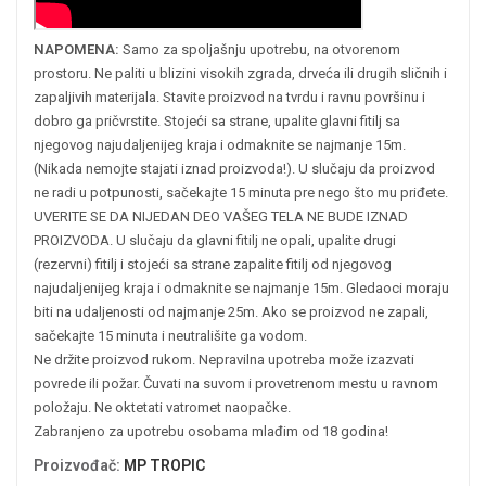
NAPOMENA:
Samo za spoljašnju upotrebu, na otvorenom
prostoru. Ne paliti u blizini visokih zgrada, drveća ili drugih sličnih i
zapaljivih materijala. Stavite proizvod na tvrdu i ravnu površinu i
dobro ga pričvrstite. Stojeći sa strane, upalite glavni fitilj sa
njegovog najudaljenijeg kraja i odmaknite se najmanje 15m.
(Nikada nemojte stajati iznad proizvoda!). U slučaju da proizvod
ne radi u potpunosti, sačekajte 15 minuta pre nego što mu priđete.
UVERITE SE DA NIJEDAN DEO VAŠEG TELA NE BUDE IZNAD
PROIZVODA. U slučaju da glavni fitilj ne opali, upalite drugi
(rezervni) fitilj i stojeći sa strane zapalite fitilj od njegovog
najudaljenijeg kraja i odmaknite se najmanje 15m. Gledaoci moraju
biti na udaljenosti od najmanje 25m. Ako se proizvod ne zapali,
sačekajte 15 minuta i neutrališite ga vodom.
Ne držite proizvod rukom. Nepravilna upotreba može izazvati
povrede ili požar. Čuvati na suvom i provetrenom mestu u ravnom
položaju. Ne oktetati vatromet naopačke.
Zabranjeno za upotrebu osobama mlađim od 18 godina!
Proizvođač
:
MP TROPIC