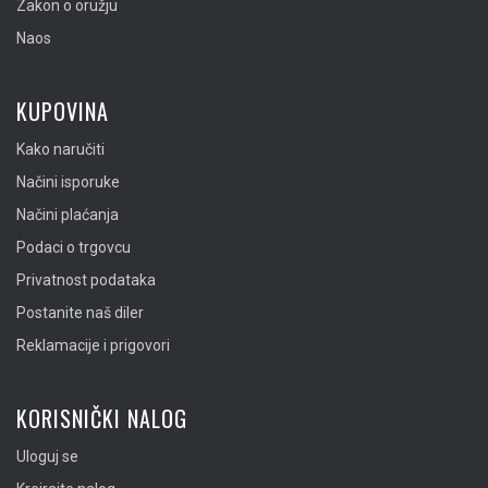
Zakon o oružju
Naos
KUPOVINA
Kako naručiti
Načini isporuke
Načini plaćanja
Podaci o trgovcu
Privatnost podataka
Postanite naš diler
Reklamacije i prigovori
KORISNIČKI NALOG
Uloguj se