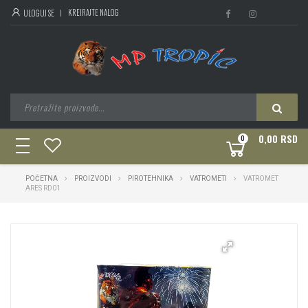
KREIRAJTE NALOG
ULOGUJ SE
0,00 RSD
0
toggle
navigation
POČETNA
PROIZVODI
PIROTEHNIKA
VATROMETI
VATROMET
ARES RD01