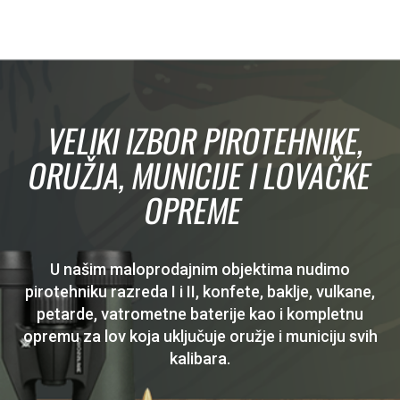
VELIKI IZBOR PIROTEHNIKE,
ORUŽJA, MUNICIJE I LOVAČKE
OPREME
U našim maloprodajnim objektima nudimo
pirotehniku razreda I i II, konfete, baklje, vulkane,
petarde, vatrometne baterije kao i kompletnu
opremu za lov koja uključuje oružje i municiju svih
kalibara.