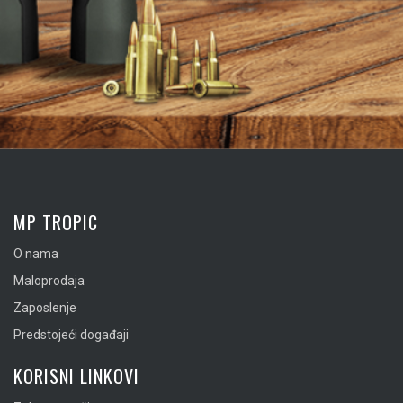
MP TROPIC
O nama
Maloprodaja
Zaposlenje
Predstojeći događaji
KORISNI LINKOVI