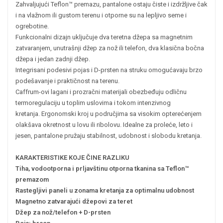
Zahvaljujući Teflon™ premazu, pantalone ostaju čiste i izdržljive čak
i na vlažnom ili gustom terenu i otporne su na lepljivo seme i
ogrebotine.
Funkcionalni dizajn uključuje dva teretna džepa sa magnetnim
zatvaranjem, unutrašnji džep za nož ili telefon, dva klasična bočna
džepa i jedan zadnji džep.
Integrisani podesivi pojas i D-prsten na struku omogućavaju brzo
podešavanje i praktičnost na terenu.
Caffrum-ovi lagani i prozračni materijali obezbeđuju odličnu
termoregulaciju u toplim uslovima i tokom intenzivnog
kretanja.
Ergonomski kroj u područjima sa visokim opterećenjem
olakšava okretnost u lovu ili ribolovu. Idealne za proleće, leto i
jesen, pantalone pružaju stabilnost, udobnost i slobodu kretanja.
KARAKTERISTIKE KOJE ČINE RAZLIKU
Tiha, vodootporna i prljavštinu otporna tkanina sa Teflon™
premazom
Rastegljivi paneli u zonama kretanja za optimalnu udobnost
Magnetno zatvarajući džepovi za teret
Džep za nož/telefon + D-prsten