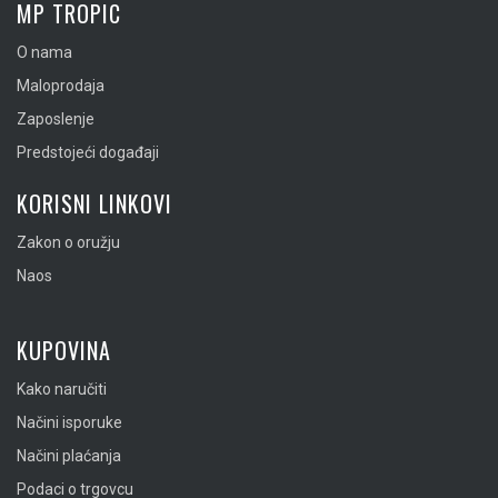
MP TROPIC
O nama
Maloprodaja
Zaposlenje
Predstojeći događaji
KORISNI LINKOVI
Zakon o oružju
Naos
KUPOVINA
Kako naručiti
Načini isporuke
Načini plaćanja
Podaci o trgovcu