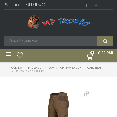
KREIRAJTE NALOG
ULOGUJ SE
0,00 RSD
0
toggle
navigation
POČETNA
PROIZVODI
LOV
OPREMA ZA LOV
GARDEROBA
PANTALONE CAFFRUM