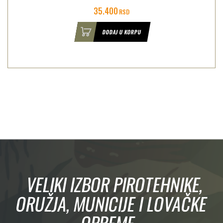
35.400
RSD
DODAJ U KORPU
VELIKI IZBOR PIROTEHNIKE,
ORUŽJA, MUNICIJE I LOVAČKE
OPREME