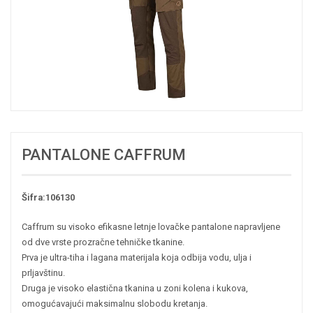
PANTALONE CAFFRUM
Šifra:106130
Caffrum su visoko efikasne letnje lovačke pantalone napravljene
od dve vrste prozračne tehničke tkanine.
Prva je ultra-tiha i lagana materijala koja odbija vodu, ulja i
prljavštinu.
Druga je visoko elastična tkanina u zoni kolena i kukova,
omogućavajući maksimalnu slobodu kretanja.