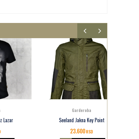
Garderoba
Seeland Jakna Key Point
Seel
23.600
RSD