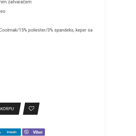
tnim zatvaračem
deo
 Coolmak/15% poliester/3% spandeks, keper sa
 KORPU