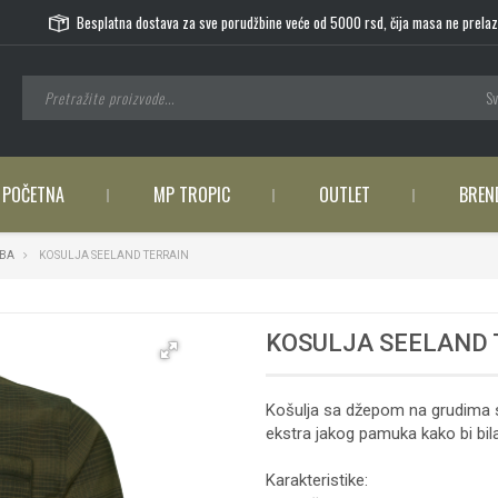
Besplatna dostava za sve porudžbine veće od 5000 rsd, čija masa ne prelaz
Sv
POČETNA
MP TROPIC
OUTLET
BREN
BA
KOSULJA SEELAND TERRAIN
KOSULJA SEELAND 
Košulja sa džepom na grudima s
ekstra jakog pamuka kako bi bila
Karakteristike: