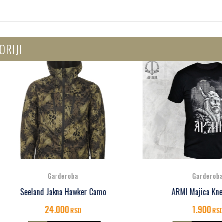
ORIJI
Garderoba
Garderoba
eeland Jakna Hawker Camo
ARMI Majica Knez Lazar
24.000
1.900
RSD
RSD