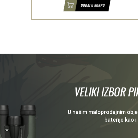
U
DODAJ U KORPU
VELIKI IZBOR P
U našim maloprodajnim objekt
baterije kao i