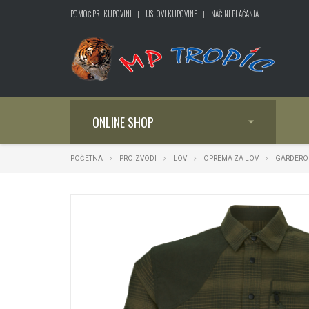
POMOĆ PRI KUPOVINI
USLOVI KUPOVINE
NAČINI PLAĆANJA
ONLINE SHOP
POČETNA
PROIZVODI
LOV
OPREMA ZA LOV
GARDERO