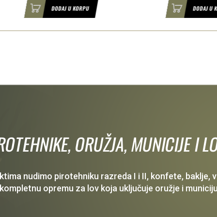
DODAJ U KORPU
DODAJ U KORPU
IROTEHNIKE, ORUŽJA, MUNICIJE I
ima nudimo pirotehniku razreda I i II, konfete, baklje,
 kompletnu opremu za lov koja uključuje oružje i municiju