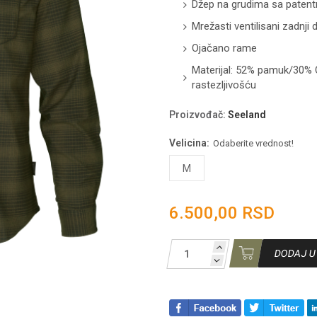
Džep na grudima sa paten
Mrežasti ventilisani zadnji 
Ojačano rame
Materijal: 52% pamuk/30%
rastezljivošću
Proizvođač
:
Seeland
Velicina:
Odaberite vrednost!
M
6.500,00 RSD
DODAJ U