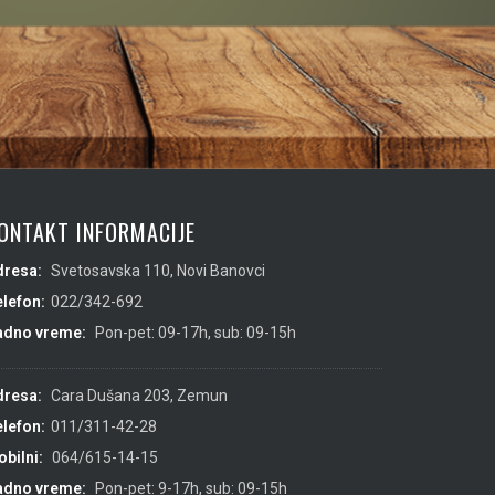
ONTAKT INFORMACIJE
dresa:
Svetosavska 110, Novi Banovci
lefon:
022/342-692
adno vreme:
Pon-pet: 09-17h, sub: 09-15h
dresa:
Cara Dušana 203, Zemun
lefon:
011/311-42-28
bilni:
064/615-14-15
adno vreme:
Pon-pet: 9-17h, sub: 09-15h