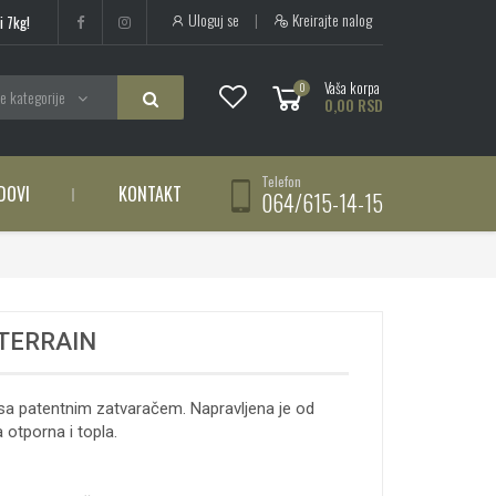
Uloguj se
|
Kreirajte nalog
i 7kg!
Vaša korpa
0
e kategorije
0,00 RSD
Telefon
DOVI
KONTAKT
064/615-14-15
TERRAIN
a patentnim zatvaračem. Napravljena je od
 otporna i topla.