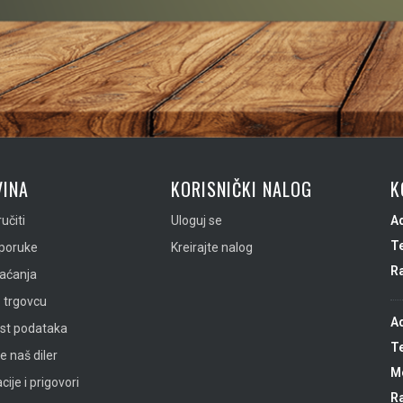
INA
KORISNIČKI NALOG
K
učiti
Uloguj se
A
Te
sporuke
Kreirajte nalog
R
laćanja
 trgovcu
A
ost podataka
Te
e naš diler
Mo
ije i prigovori
R