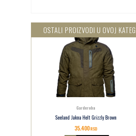
OSTALI PROIZVODI U OVOJ KATEG
Garderoba
Quilt
Seeland Jakna Helt Grizzly Brown
S
35.400
RSD