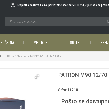
Besplatna dostava za sve porudžbine veće od 5000 rsd, čija masa ne prelaz
Sv
POČETNA
MP TROPIC
OUTLET
BREN
NI
PATRON M90 12/70 1.75MM ZA PREPELICE 28G
PATRON M90 12/70 
Šifra:11210
Pošto se dostupno