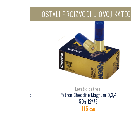
OSTALI PROIZVODI U OVOJ KATEG
Lovački patroni
l Trap
Patron Cheddite Magnum 0,2,4
P
50g 12/76
115
RSD