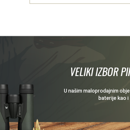
VELIKI IZBOR P
U našim maloprodajnim objekt
baterije kao i