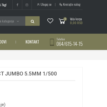
Uloguj se
|
Kreirajte nalog
i 7kg!
Vaša korpa
0
e kategorije
0,00 RSD
Telefon
DOVI
KONTAKT
064/615-14-15
CT JUMBO 5.5MM 1/500
je)