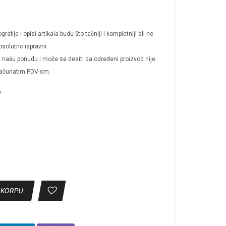
afije i opisi artikala budu što tačniji i kompletniji ali ne
solutno ispravni.
 u našu ponudu i može se desiti da određeni proizvod nije
računatim PDV-om.
o
 KORPU