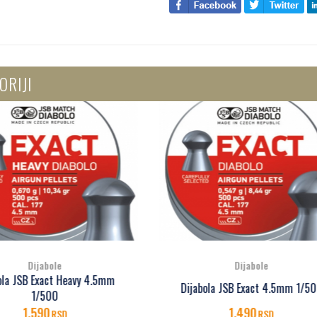
ORIJI
Dijabole
Dijabole
Dijabola JSB Exact Monste
abola JSB Exact 4.5mm 1/500
4.5mm 1/400
1.490
1.790
RSD
RSD