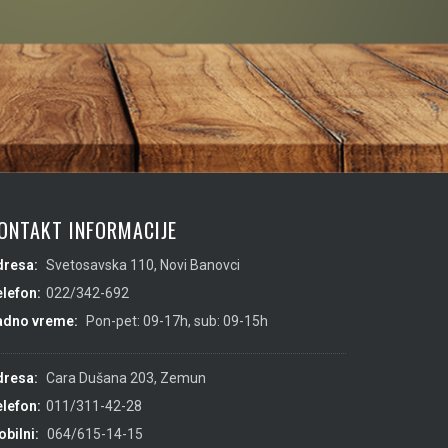
ONTAKT INFORMACIJE
dresa:
Svetosavska 110, Novi Banovci
lefon:
022/342-692
adno vreme:
Pon-pet: 09-17h, sub: 09-15h
dresa:
Cara Dušana 203, Zemun
lefon:
011/311-42-28
bilni:
064/615-14-15