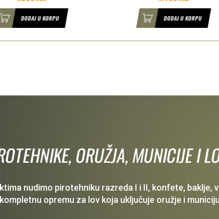
DODAJ U KORPU
DODAJ U KORPU
IROTEHNIKE, ORUŽJA, MUNICIJE I
ima nudimo pirotehniku razreda I i II, konfete, baklje,
 kompletnu opremu za lov koja uključuje oružje i municiju