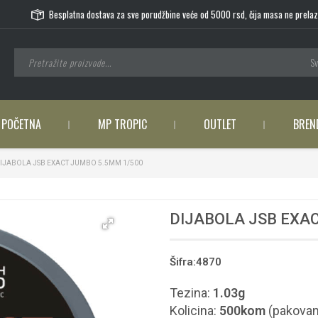
Besplatna dostava za sve porudžbine veće od 5000 rsd, čija masa ne prelaz
Sv
POČETNA
MP TROPIC
OUTLET
BREN
IJABOLA JSB EXACT JUMBO 5.5MM 1/500
DIJABOLA JSB EXA
Šifra:4870
Tezina:
1.03g
Kolicina:
500kom
(pakovan