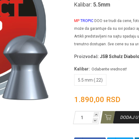
Kalibar:
5.5mm
MP
TROPIC
DOO se trudi da cene, fotogr
može da garantuje da su svi podaci ap
Artikli predstavljeni na sajtu spadaju
trenutno dostupan. Sve cene su sa u
Proizvođač
:
JSB Schulz Diabol
Kalibar:
Odaberite vrednost!
5.5 mm (.22)
1.890,00 RSD
DODAJ U