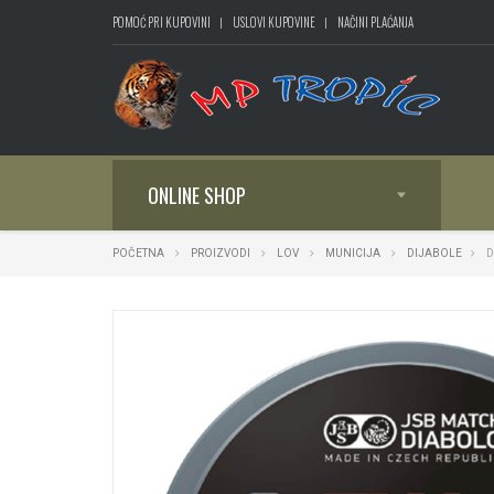
POMOĆ PRI KUPOVINI
USLOVI KUPOVINE
NAČINI PLAĆANJA
ONLINE SHOP
POČETNA
PROIZVODI
LOV
MUNICIJA
DIJABOLE
D