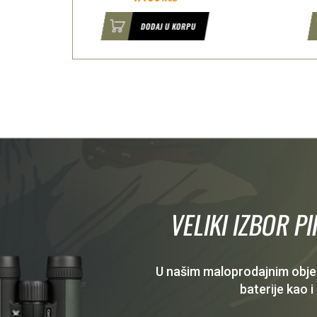
U
DODAJ U KORPU
VELIKI IZBOR P
U našim maloprodajnim objekt
baterije kao i