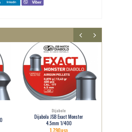
Dijabole
r
Dijabola JSB Exact Beast 4.5mm
Dija
1/250
900
RSD