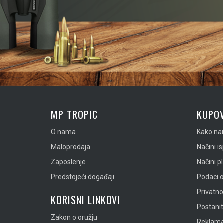
MP TROPIC
KUPOV
O nama
Kako nar
Maloprodaja
Načini i
Zaposlenje
Načini p
Predstojeći događaji
Podaci o
Privatn
KORISNI LINKOVI
Postanit
Zakon o oružju
Reklamac