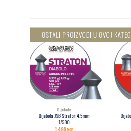
OSTALI PROIZVODI U OVOJ KATEG
Dijabole
4.5mm
Dijabola JSB Exact Heavy 4.5mm
Dij
1/500
1.590
RSD