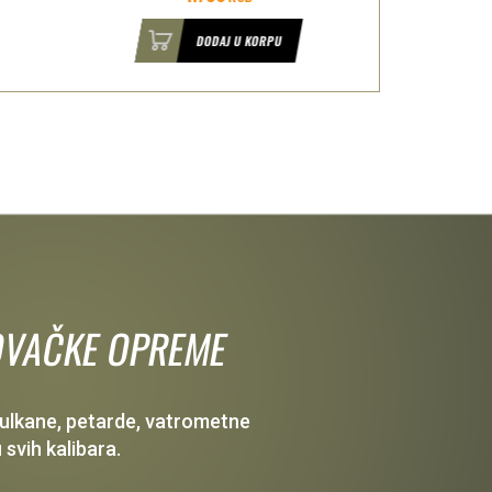
DODAJ U KORPU
 LOVAČKE OPREME
 vulkane, petarde, vatrometne
 svih kalibara.