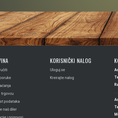
INA
KORISNIČKI NALOG
K
učiti
Uloguj se
A
Te
sporuke
Kreirajte nalog
R
laćanja
 trgovcu
A
ost podataka
Te
e naš diler
Mo
ije i prigovori