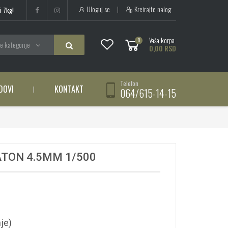
Uloguj se
|
Kreirajte nalog
i 7kg!
Vaša korpa
0
e kategorije
0,00 RSD
Telefon
DOVI
KONTAKT
064/615-14-15
ATON 4.5MM 1/500
je)