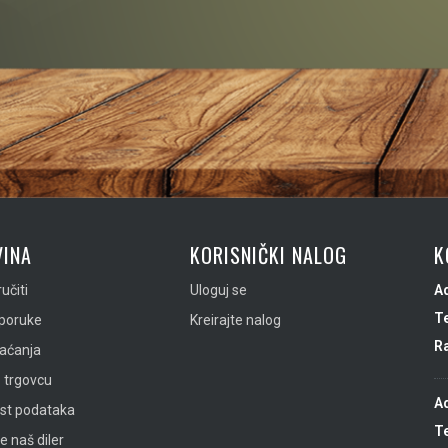
INA
KORISNIČKI NALOG
K
učiti
Uloguj se
A
Te
sporuke
Kreirajte nalog
R
laćanja
 trgovcu
A
ost podataka
Te
e naš diler