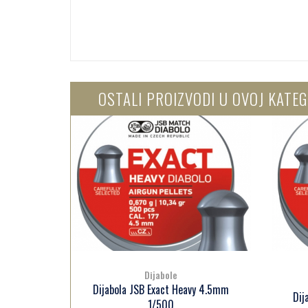
OSTALI PROIZVODI U OVOJ KATEG
Dijabole
y 4.5mm
Dijabola JSB Exact 4.5mm 1/500