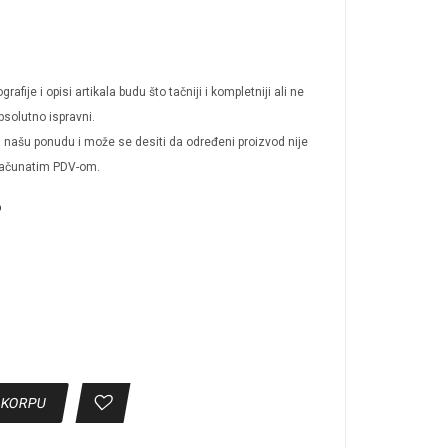
afije i opisi artikala budu što tačniji i kompletniji ali ne
solutno ispravni.
 u našu ponudu i može se desiti da određeni proizvod nije
računatim PDV-om.
o
 KORPU