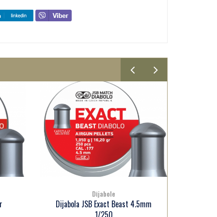
Dijabole
.5mm
Dijabola H&N Rabbit Magnum
Dijab
Power 5.5mm 1/200