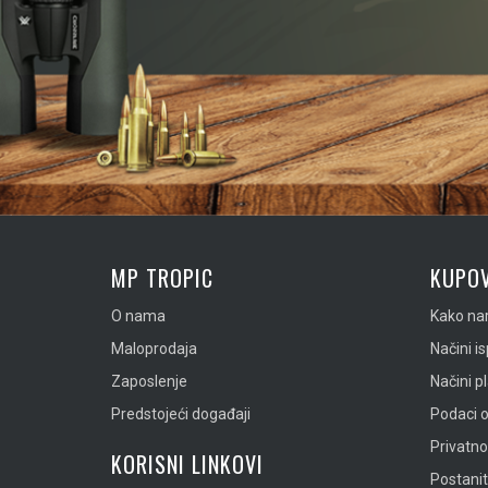
MP TROPIC
KUPOV
O nama
Kako nar
Maloprodaja
Načini i
Zaposlenje
Načini p
Predstojeći događaji
Podaci o
Privatn
KORISNI LINKOVI
Postanit