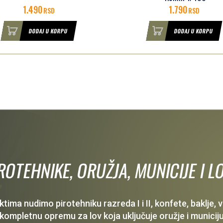
1.790
900
RSD
RSD
DODAJ U KORPU
DODAJ U KORPU
IROTEHNIKE, ORUŽJA, MUNICIJE I
ima nudimo pirotehniku razreda I i II, konfete, baklje,
 kompletnu opremu za lov koja uključuje oružje i municiju