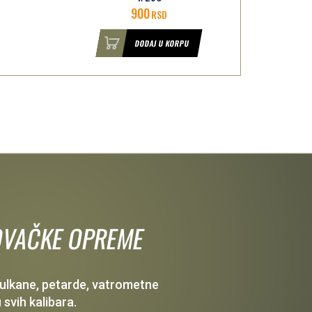
1.690
RSD
DODAJ U KORPU
 LOVAČKE OPREME
 vulkane, petarde, vatrometne
 svih kalibara.