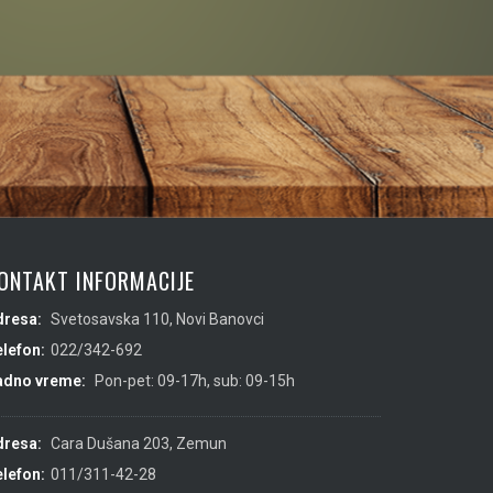
ONTAKT INFORMACIJE
dresa:
Svetosavska 110, Novi Banovci
lefon:
022/342-692
adno vreme:
Pon-pet: 09-17h, sub: 09-15h
dresa:
Cara Dušana 203, Zemun
lefon:
011/311-42-28