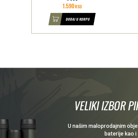
1.490
RSD
U
DODAJ U KORPU
VELIKI IZBOR P
U našim maloprodajnim objekt
baterije kao i