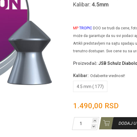
Kalibar:
4.5mm
MP
TROPIC
DOO se trudi da cene, fotogr
može da garantuje da su svi podaci ap
Artikli predstavljeni na sajtu spadaju
trenutno dostupan. Sve cene su sa u
Proizvođač
:
JSB Schulz Diabol
Kalibar:
Odaberite vrednost!
4.5 mm (.177)
1.490,00 RSD
DODAJ U