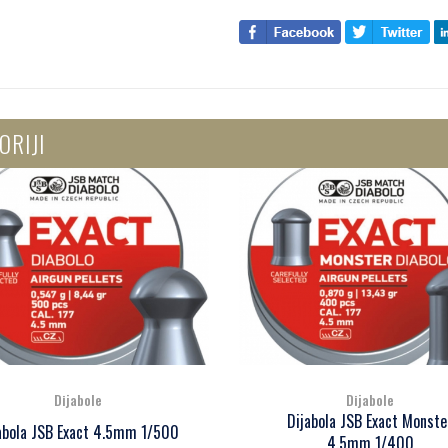
ORIJI
Dijabole
Dijabole
Dijabola JSB Exact Monster
Dijabola JSB Exact Beast 4
4.5mm 1/400
1/250