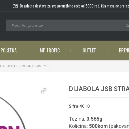
Besplatna dostava za sve porudžbine veće od 5000 rsd, čija masa ne prelaz
Sv
POČETNA
MP TROPIC
OUTLET
BREN
IJABOLA JSB STRATON 4.5MM 1/500
DIJABOLA JSB STR
Šifra:4010
Tezina:
0.565g
Kolicina:
500kom
(pakovan