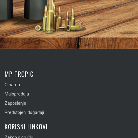
MP TROPIC
O nama
Maloprodaja
Zaposlenje
Predstojeći događaji
KORISNI LINKOVI
Zakon o oružju