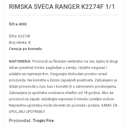
RIMSKA SVECA RANGER K2274F 1/1
Šifra:4303
Šifra: K2274F
Broj raketa: 8
Cena je po komadu
NAPOMENA:
Proizvodi su fiksirani vertikalno na cev, šipku ili drugi
sličan predmet čvrsto zaglavljen u zemlju. Upalite osigurač i
udaljite se najmanje 8 m. Osigurajte slobodan prostor iznad
proizvoda. Ne koristite u blizini zapaljivih predmeta. Zabranjeno je
držati proizvode u ruci, kao i koristiti ih u zatvorenim prostorijama.
Zabranjena je upotreba osobama mlađim od 18 godina. Ako se
proizvod ne zapali, sačekajte najmanje 5 minuta i prelijte vodom.
Nepravilna upotreba može dovesti do povreda i požara. SAMO ZA
SPOLJNU UPOTREBU!
Proizvođač
:
Tropic Fire