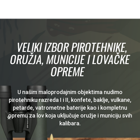
VELIKI IZBOR PIROTEHNIKE,
ORUŽJA, MUNICIJE I LOVAČKE
OPREME
U našim maloprodajnim objektima nudimo
pirotehniku razreda I i II, konfete, baklje, vulkane,
petarde, vatrometne baterije kao i kompletnu
opremu za lov koja uključuje oružje i municiju svih
kalibara.