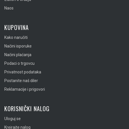
Naos
KUPOVINA
Kako naručiti
Načini isporuke
Načini plaćanja
Podaci o trgovcu
Privatnost podataka
Postanite naš diler
Reklamacije i prigovori
KORISNIČKI NALOG
Uloguj se
Kreirajte nalog