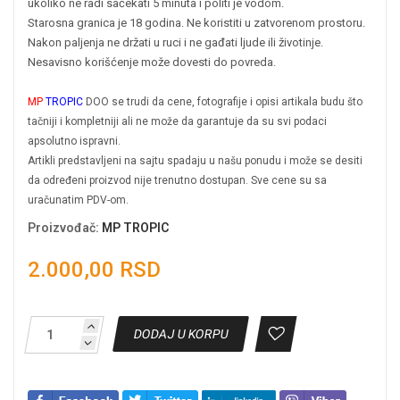
ukoliko ne radi sačekati 5 minuta i politi je vodom.
Starosna granica je 18 godina. Ne koristiti u zatvorenom prostoru.
Nakon paljenja ne držati u ruci i ne gađati ljude ili životinje.
Nesavisno korišćenje može dovesti do povreda.
MP
TROPIC
DOO se trudi da cene, fotografije i opisi artikala budu što
tačniji i kompletniji ali ne može da garantuje da su svi podaci
apsolutno ispravni.
Artikli predstavljeni na sajtu spadaju u našu ponudu i može se desiti
da određeni proizvod nije trenutno dostupan. Sve cene su sa
uračunatim PDV-om.
Proizvođač
:
MP TROPIC
2.000,00 RSD
DODAJ U KORPU