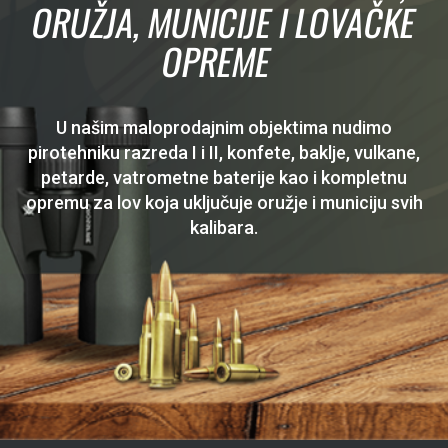
ORUŽJA, MUNICIJE I LOVAČKE
OPREME
U našim maloprodajnim objektima nudimo
pirotehniku razreda I i II, konfete, baklje, vulkane,
petarde, vatrometne baterije kao i kompletnu
opremu za lov koja uključuje oružje i municiju svih
kalibara.