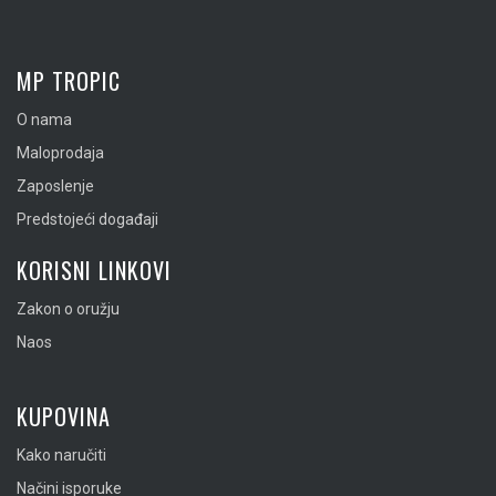
MP TROPIC
O nama
Maloprodaja
Zaposlenje
Predstojeći događaji
KORISNI LINKOVI
Zakon o oružju
Naos
KUPOVINA
Kako naručiti
Načini isporuke