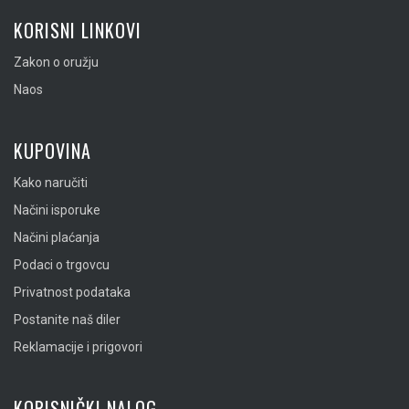
KORISNI LINKOVI
Zakon o oružju
Naos
KUPOVINA
Kako naručiti
Načini isporuke
Načini plaćanja
Podaci o trgovcu
Privatnost podataka
Postanite naš diler
Reklamacije i prigovori
KORISNIČKI NALOG