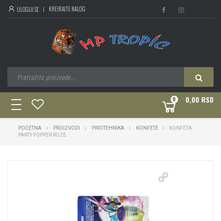
KREIRAJTE NALOG
ULOGUJ SE
0,00 RSD
0
toggle
navigation
POČETNA
PROIZVODI
PIROTEHNIKA
KONFETE
KONFETA
PARTY POPPER ROZE