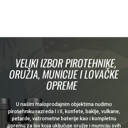
VELIKI IZBOR PIROTEHNIKE,
ORUŽJA, MUNICIJE I LOVAČKE
OPREME
U našim maloprodajnim objektima nudimo
pirotehniku razreda I i II, konfete, baklje, vulkane,
petarde, vatrometne baterije kao i kompletnu
opremu za lov koja uključuje oružje i municiju svih