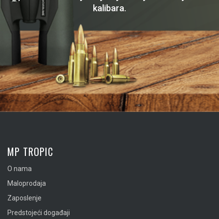
kalibara.
MP TROPIC
O nama
Maloprodaja
Zaposlenje
Predstojeći događaji