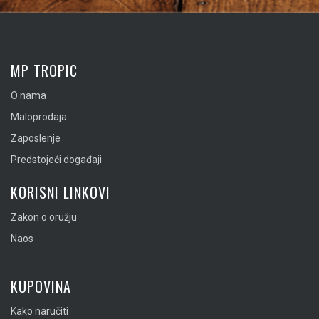
MP TROPIC
O nama
Maloprodaja
Zaposlenje
Predstojeći događaji
KORISNI LINKOVI
Zakon o oružju
Naos
KUPOVINA
Kako naručiti