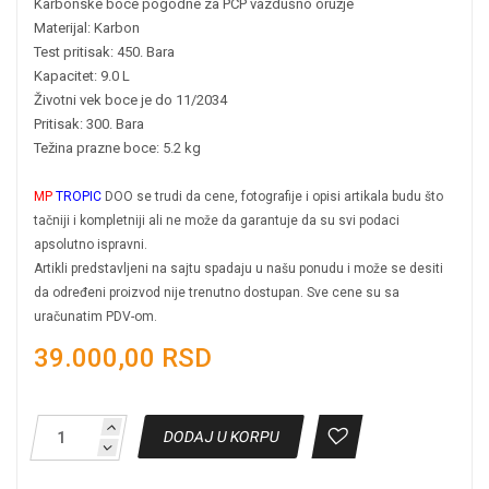
Karbonske boce pogodne za PCP vazdušno oružje
Materijal: Karbon
Test pritisak: 450. Bara
Kapacitet: 9.0 L
Životni vek boce je do 11/2034
Pritisak: 300. Bara
Težina prazne boce: 5.2 kg
MP
TROPIC
DOO se trudi da cene, fotografije i opisi artikala budu što
tačniji i kompletniji ali ne može da garantuje da su svi podaci
apsolutno ispravni.
Artikli predstavljeni na sajtu spadaju u našu ponudu i može se desiti
da određeni proizvod nije trenutno dostupan. Sve cene su sa
uračunatim PDV-om.
39.000,00 RSD
DODAJ U KORPU