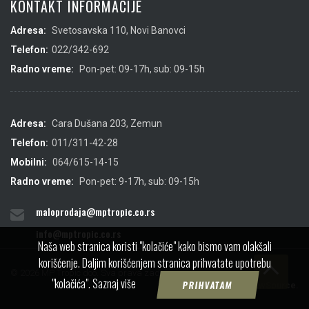
KONTAKT INFORMACIJE
Adresa:
Svetosavska 110, Novi Banovci
Telefon:
022/342-692
Radno vreme:
Pon-pet: 09-17h, sub: 09-15h
Adresa:
Cara Dušana 203, Zemun
Telefon:
011/311-42-28
Mobilni:
064/615-14-15
Radno vreme:
Pon-pet: 9-17h, sub: 09-15h
maloprodaja@mptropic.co.rs
info@mptropic.co.rs
Naša web stranica koristi "kolačiće" kako bismo vam olakšali
korišćenje. Daljim korišćenjem stranica prihvatate upotrebu
© 2026 MP Tropic doo. Sva prava zadržana.
"kolačića".
Saznaj više
PRIHVATAM
Created by
IMS
&
ViewSource.