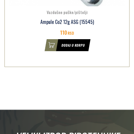
Vazdušne puške/pištolji
Ampule Co2 12g ASG (15545)
110
RSD
DODAJ U KORPU