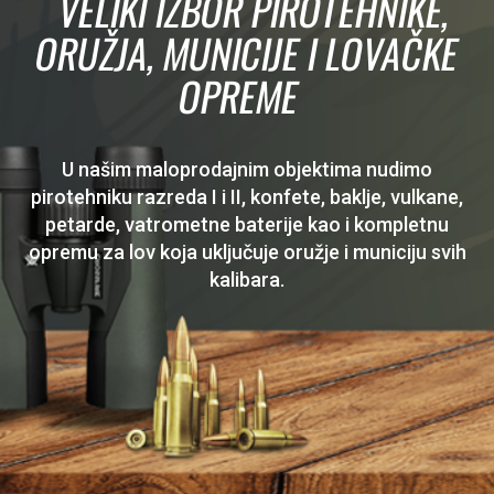
VELIKI IZBOR PIROTEHNIKE,
ORUŽJA, MUNICIJE I LOVAČKE
OPREME
U našim maloprodajnim objektima nudimo
pirotehniku razreda I i II, konfete, baklje, vulkane,
petarde, vatrometne baterije kao i kompletnu
opremu za lov koja uključuje oružje i municiju svih
kalibara.