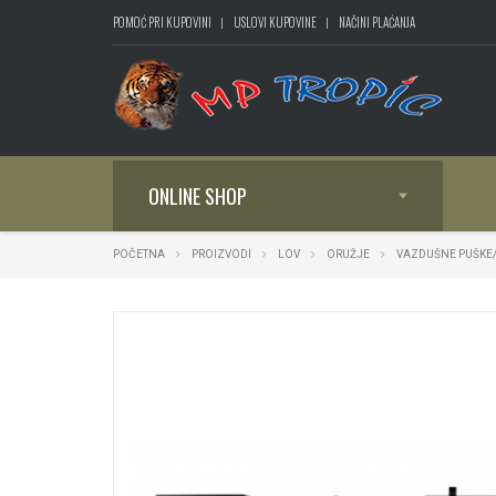
POMOĆ PRI KUPOVINI
USLOVI KUPOVINE
NAČINI PLAĆANJA
ONLINE SHOP
POČETNA
PROIZVODI
LOV
ORUŽJE
VAZDUŠNE PUŠKE/