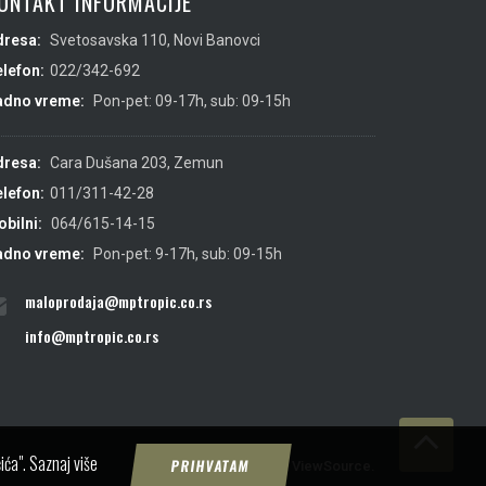
ONTAKT INFORMACIJE
dresa:
Svetosavska 110, Novi Banovci
lefon:
022/342-692
adno vreme:
Pon-pet: 09-17h, sub: 09-15h
dresa:
Cara Dušana 203, Zemun
lefon:
011/311-42-28
bilni:
064/615-14-15
adno vreme:
Pon-pet: 9-17h, sub: 09-15h
maloprodaja@mptropic.co.rs
info@mptropic.co.rs
ića".
Saznaj više
PRIHVATAM
Created by
IMS
&
ViewSource.