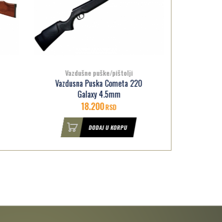
Vazdušne puške/pištolji
V
20
Vazdusna Puska Cometa 100
Vazd
4.5mm Wood
17.000
RSD
DODAJ U KORPU