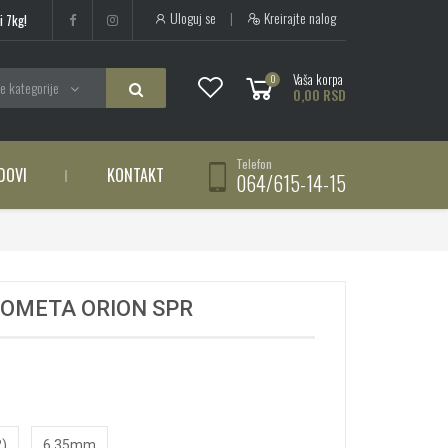
Uloguj se
|
Kreirajte nalog
i 7kg!
Vaša korpa
0
e kategorije
0,00 RSD
Telefon
DOVI
KONTAKT
064/615-14-15
OMETA ORION SPR
2)
6.35mm