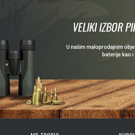
VELIKI IZBOR P
U našim maloprodajnim objekt
baterije kao i