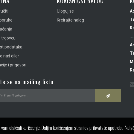
INA
KORISNIČKI NALOG
K
učiti
Uloguj se
A
Te
sporuke
Kreirajte nalog
R
laćanja
 trgovcu
A
ost podataka
Te
e naš diler
Mo
ije i prigovori
R
ite se na mailing listu
 vam olakšali korišćenje. Daljim korišćenjem stranica prihvatate upotrebu "kolač