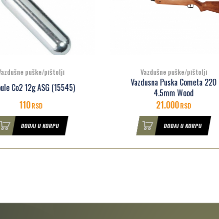
Vazdušne puške/pištolji
Vazdušne puške/pištolji
azdusna Puska Cometa 220
Vazdusna Puska Cometa 2
4.5mm Wood
Galaxy 4.5mm
21.000
18.200
RSD
RSD
DODAJ U KORPU
DODAJ U KORPU