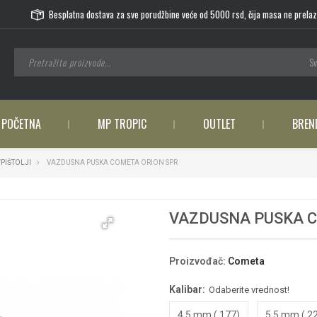
Besplatna dostava za sve porudžbine veće od 5000 rsd, čija masa ne prelaz
Sv
POČETNA
MP TROPIC
OUTLET
BREN
PIŠTOLJI
VAZDUSNA PUSKA COMETA ORION SPR
VAZDUSNA PUSKA C
Proizvođač
:
Cometa
Kalibar:
Odaberite vrednost!
4.5 mm (.177)
5.5 mm (.2