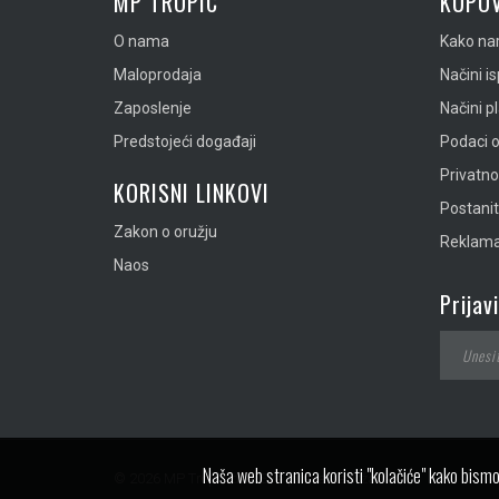
MP TROPIC
KUPOV
O nama
Kako nar
Maloprodaja
Načini i
Zaposlenje
Načini p
Predstojeći događaji
Podaci o
Privatn
KORISNI LINKOVI
Postanit
Zakon o oružju
Reklamac
Naos
Prijav
Naša web stranica koristi "kolačiće" kako bismo
© 2026 MP Tropic doo. Sva prava zadržana.