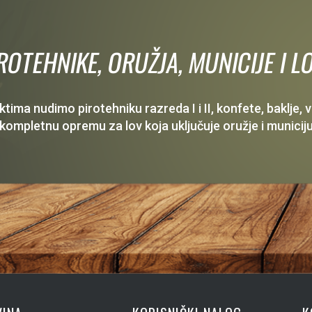
IROTEHNIKE, ORUŽJA, MUNICIJE I
ima nudimo pirotehniku razreda I i II, konfete, baklje,
 kompletnu opremu za lov koja uključuje oružje i municiju