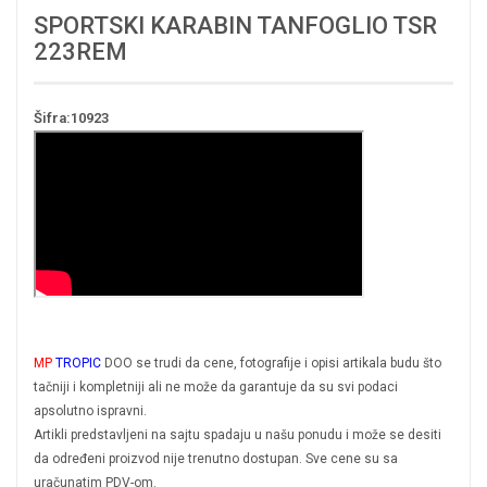
SPORTSKI KARABIN TANFOGLIO TSR
223REM
Šifra:10923
MP
TROPIC
DOO se trudi da cene, fotografije i opisi artikala budu što
tačniji i kompletniji ali ne može da garantuje da su svi podaci
apsolutno ispravni.
Artikli predstavljeni na sajtu spadaju u našu ponudu i može se desiti
da određeni proizvod nije trenutno dostupan. Sve cene su sa
uračunatim PDV-om.