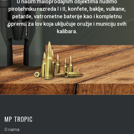
U našim maloprodajnim objektima nudimo
pirotehniku razreda I i II, konfete, baklje, vulkane,
petarde, vatrometne baterije kao i kompletnu
opremu za lov koja uključuje oružje i municiju svih
kalibara.
MP TROPIC
O nama