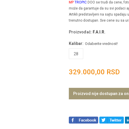
MP
TROPIC
DOO se trudi da cene, fotogr
može da garantuje da su svi podaci ap
Artikli predstavljeni na sajtu spadaju
trenutno dostupan. Sve cene su sa u
Proizvođač
:
F.A.I.R.
Kalibar:
Odaberite vrednost!
28
329.000,00 RSD
Proizvod nije dostupan za on