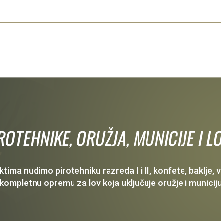
IROTEHNIKE, ORUŽJA, MUNICIJE I
ima nudimo pirotehniku razreda I i II, konfete, baklje,
 kompletnu opremu za lov koja uključuje oružje i municiju