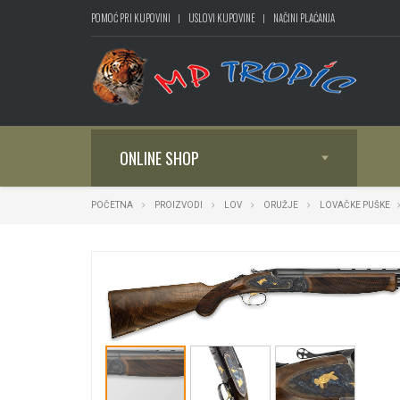
POMOĆ PRI KUPOVINI
USLOVI KUPOVINE
NAČINI PLAĆANJA
ONLINE SHOP
POČETNA
PROIZVODI
LOV
ORUŽJE
LOVAČKE PUŠKE