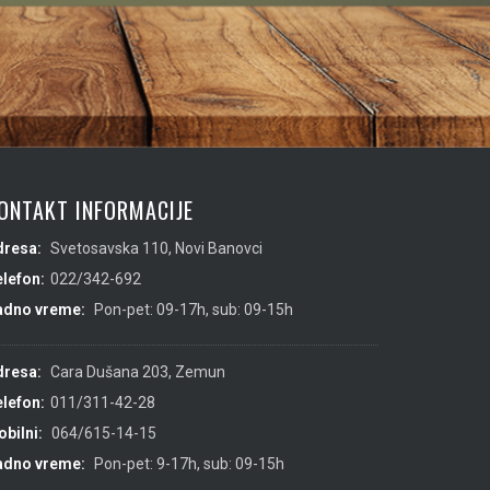
ONTAKT INFORMACIJE
dresa:
Svetosavska 110, Novi Banovci
lefon:
022/342-692
adno vreme:
Pon-pet: 09-17h, sub: 09-15h
dresa:
Cara Dušana 203, Zemun
lefon:
011/311-42-28
bilni:
064/615-14-15
adno vreme:
Pon-pet: 9-17h, sub: 09-15h