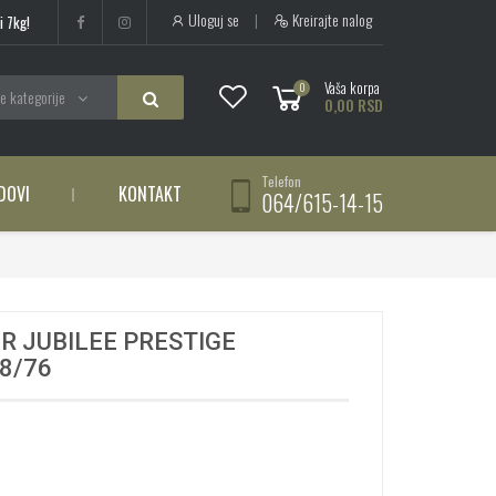
Uloguj se
|
Kreirajte nalog
i 7kg!
Vaša korpa
0
e kategorije
0,00 RSD
Telefon
DOVI
KONTAKT
064/615-14-15
R JUBILEE PRESTIGE
8/76