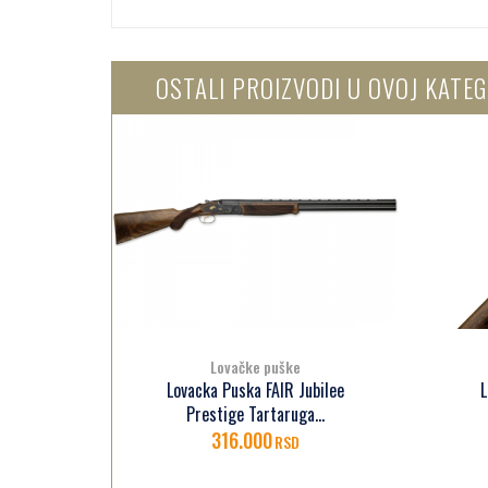
OSTALI PROIZVODI U OVOJ KATEG
Lovačke puške
Lovacka Puska FAIR Jubilee
L
2 12/76
Prestige Tartaruga...
316.000
RSD