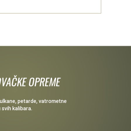
 LOVAČKE OPREME
 vulkane, petarde, vatrometne
 svih kalibara.