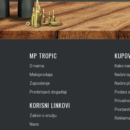
MP TROPIC
KUPOV
O nama
Kako nar
Maloprodaja
Načini i
Zaposlenje
Načini p
Predstojeći događaji
Podaci o
Privatn
KORISNI LINKOVI
Postanit
Zakon o oružju
Reklamac
Naos