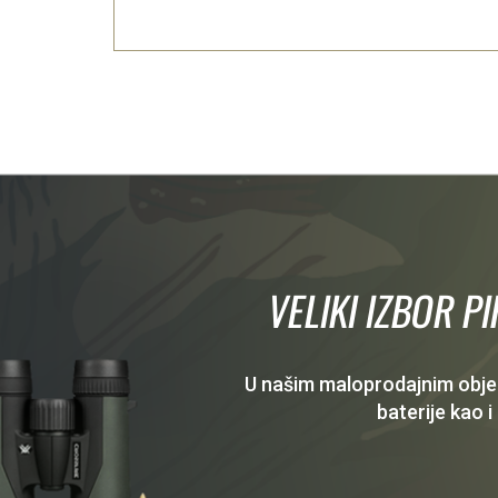
VELIKI IZBOR P
U našim maloprodajnim objekt
baterije kao i