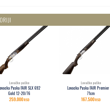
ORIJI
Lovačke puške
Lovačke puške
ovacka Puska FAIR SLX 692
Lovacka Puska FAIR Premier
Gold 12-20/76
71cm
259.000
167.500
RSD
RSD