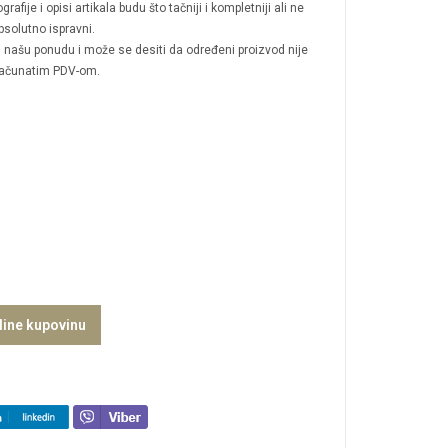
afije i opisi artikala budu što tačniji i kompletniji ali ne
solutno ispravni.
 u našu ponudu i može se desiti da određeni proizvod nije
računatim PDV-om.
line kupovinu