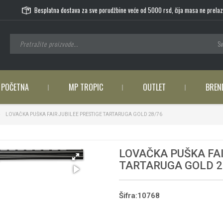
Besplatna dostava za sve porudžbine veće od 5000 rsd, čija masa ne prelaz
Sv
POČETNA
MP TROPIC
OUTLET
BREN
LOVAČKA PUŠKA FAIR JUBILEE PRESTIGE TARTARUGA GOLD 28/76
LOVAČKA PUŠKA FAI
TARTARUGA GOLD 2
Šifra:10768