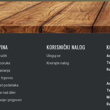
INA
KORISNIČKI NALOG
K
učiti
Uloguj se
A
Te
sporuke
Kreirajte nalog
R
laćanja
 trgovcu
A
ost podataka
Te
e naš diler
Mo
ije i prigovori
R