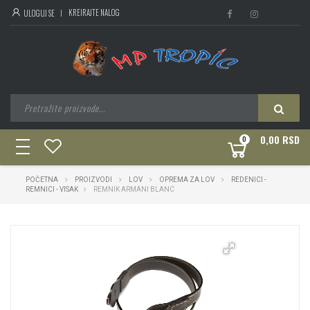
KREIRAJTE NALOG
ULOGUJ SE
0,00 RSD
0
toggle
navigation
POČETNA
PROIZVODI
LOV
OPREMA ZA LOV
REDENICI -
REMNICI - VISAK
REMNIK ARMANI BLANC