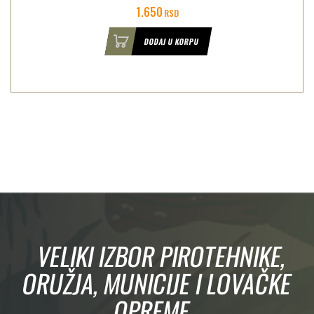
1.800
RSD
DODAJ U KORPU
VELIKI IZBOR PIROTEHNIKE,
ORUŽJA, MUNICIJE I LOVAČKE
OPREME