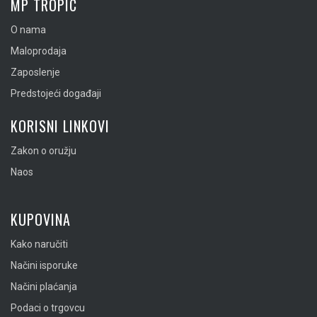
MP TROPIC
O nama
Maloprodaja
Zaposlenje
Predstojeći događaji
KORISNI LINKOVI
Zakon o oružju
Naos
KUPOVINA
Kako naručiti
Načini isporuke
Načini plaćanja
Podaci o trgovcu