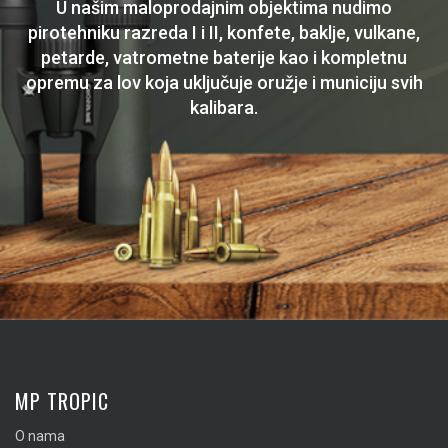
U našim maloprodajnim objektima nudimo
pirotehniku razreda I i II, konfete, baklje, vulkane,
petarde, vatrometne baterije kao i kompletnu
opremu za lov koja uključuje oružje i municiju svih
kalibara.
MP TROPIC
O nama