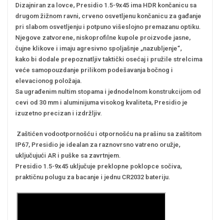
Dizajniran za lovce, Presidio 1.5-9x45 ima HDR končanicu sa
drugom žižnom ravni, crveno osvetljenu končanicu za gađanje
pri slabom osvetljenju i potpuno višeslojno premazanu optiku.
Njegove zatvorene, niskoprofilne kupole proizvode jasne,
čujne klikove i imaju agresivno spoljašnje „nazubljenje“,
kako bi dodale prepoznatljiv taktički osećaj i pružile strelcima
veće samopouzdanje prilikom podešavanja bočnog i
elevacionog položaja.
Sa ugrađenim nultim stopama i jednodelnom konstrukcijom od
cevi od 30 mm i aluminijuma visokog kvaliteta, Presidio je
izuzetno precizan i izdržljiv.
Zaštićen vodootpornošću i otpornošću na prašinu sa zaštitom
IP67, Presidio je idealan za raznovrsno vatreno oružje,
uključujući AR i puške sa zavrtnjem.
Presidio 1.5-9x45 uključuje preklopne poklopce sočiva,
praktičnu polugu za bacanje i jednu CR2032 bateriju.