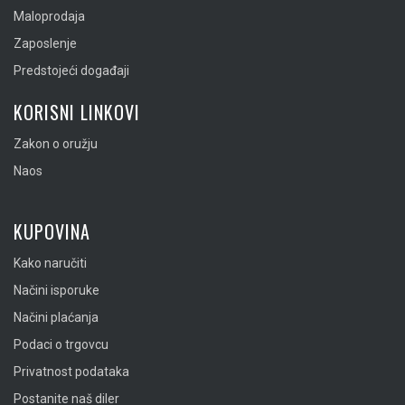
Maloprodaja
Zaposlenje
Predstojeći događaji
KORISNI LINKOVI
Zakon o oružju
Naos
KUPOVINA
Kako naručiti
Načini isporuke
Načini plaćanja
Podaci o trgovcu
Privatnost podataka
Postanite naš diler