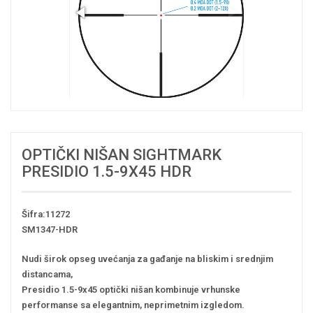
OPTIČKI NIŠAN SIGHTMARK
PRESIDIO 1.5-9X45 HDR
Šifra:11272
SM1347-HDR
Nudi širok opseg uvećanja za gađanje na bliskim i srednjim
distancama,
Presidio 1.5-9x45 optički nišan kombinuje vrhunske
performanse sa elegantnim, neprimetnim izgledom.