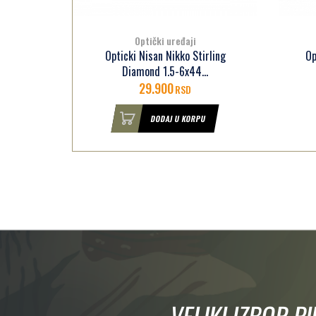
Optički uređaji
iling
Opticki Nisan Nikko Stirling
Op
2
Diamond 1.5-6x44...
29.900
RSD
U
DODAJ U KORPU
VELIKI IZBOR P