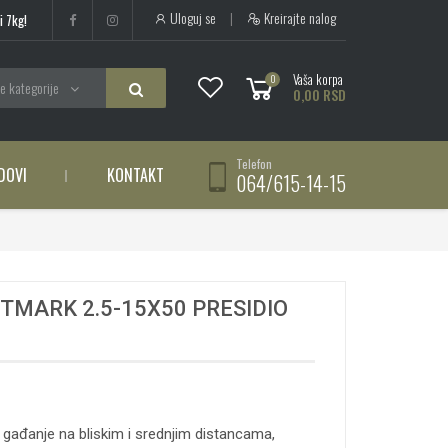
Uloguj se
|
Kreirajte nalog
i 7kg!
Vaša korpa
0
e kategorije
0,00 RSD
Telefon
DOVI
KONTAKT
064/615-14-15
HTMARK 2.5-15X50 PRESIDIO
a gađanje na bliskim i srednjim distancama,