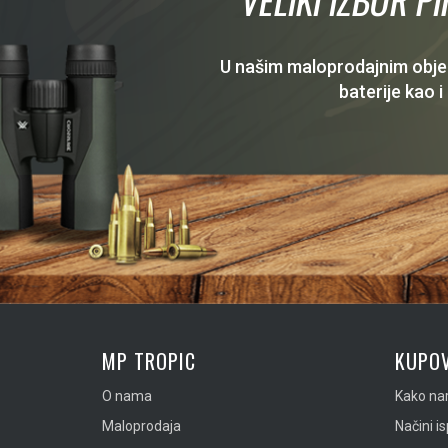
U našim maloprodajnim objekt
baterije kao i
MP TROPIC
KUPOV
O nama
Kako nar
Maloprodaja
Načini i