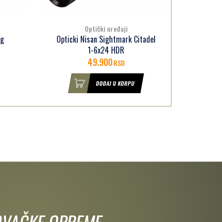
Optički uređaji
ng
Opticki Nisan Sightmark Citadel
Optič
1-6x24 HDR
49.900
RSD
DODAJ U KORPU
 LOVAČKE OPREME