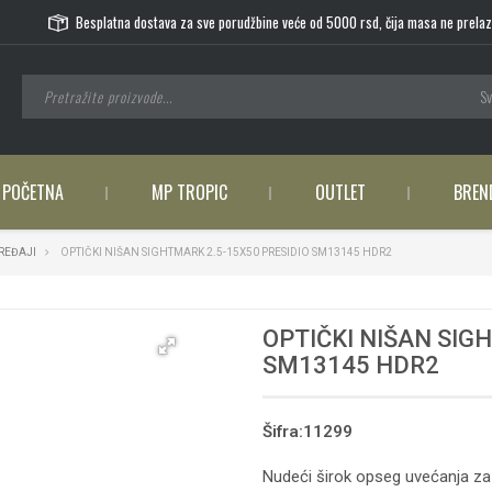
Besplatna dostava za sve porudžbine veće od 5000 rsd, čija masa ne prelaz
Sv
POČETNA
MP TROPIC
OUTLET
BREN
UREĐAJI
OPTIČKI NIŠAN SIGHTMARK 2.5-15X50 PRESIDIO SM13145 HDR2
OPTIČKI NIŠAN SIG
SM13145 HDR2
Šifra:11299
Nudeći širok opseg uvećanja z