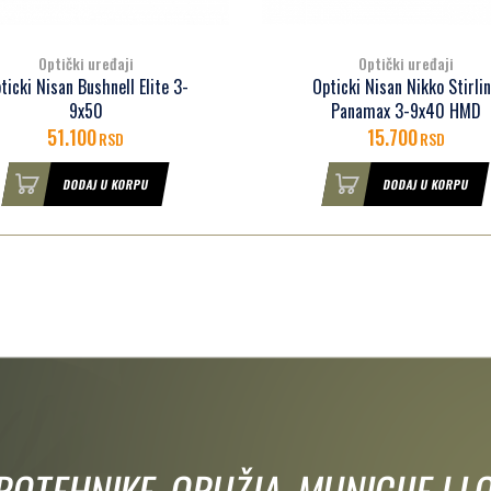
Optički uređaji
Optički uređaji
ticki Nisan Bushnell Elite 3-
Opticki Nisan Nikko Stirli
9x50
Panamax 3-9x40 HMD
51.100
15.700
RSD
RSD
DODAJ U KORPU
DODAJ U KORPU
IROTEHNIKE, ORUŽJA, MUNICIJE I