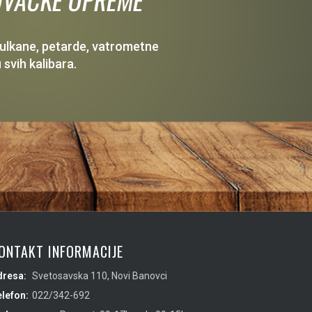
 vulkane, petarde, vatrometne
 svih kalibara.
ONTAKT INFORMACIJE
dresa:
Svetosavska 110, Novi Banovci
lefon:
022/342-692