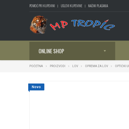
POMOĆ PRI KUPOVINI
USLOVI KUPOVINE
NAČINI PLAĆANJA
ONLINE SHOP
POČETNA
PROIZVODI
LOV
OPREMA ZA LOV
OPTIČKI 
Novo