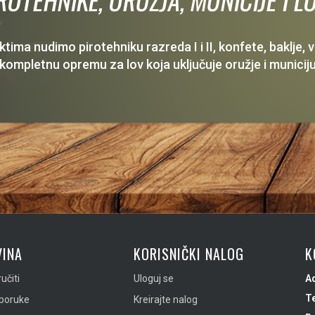
ima nudimo pirotehniku razreda I i II, konfete, baklje,
 kompletnu opremu za lov koja uključuje oružje i municiju
INA
KORISNIČKI NALOG
K
učiti
Uloguj se
A
Te
sporuke
Kreirajte nalog