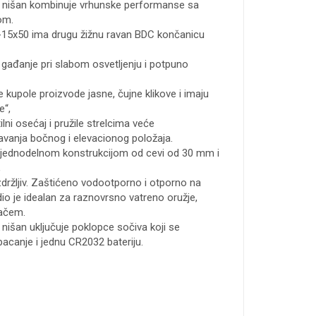
i nišan kombinuje vrhunske performanse sa
om.
.5-15x50 ima drugu žižnu ravan BDC končanicu
gađanje pri slabom osvetljenju i potpuno
 kupole proizvode jasne, čujne klikove i imaju
e“,
lni osećaj i pružile strelcima veće
vanja bočnog i elevacionog položaja.
 jednodelnom konstrukcijom od cevi od 30 mm i
,
ržljiv.
Zaštićeno vodootporno i otporno na
io je idealan za raznovrsno vatreno oružje,
račem.
 nišan uključuje poklopce sočiva koji se
bacanje i jednu CR2032 bateriju.