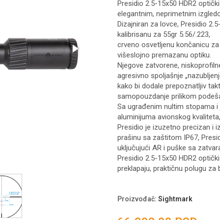
Presidio 2.5-15x50 HDR2 optičk
elegantnim, neprimetnim izgled
Dizajniran za lovce, Presidio 2
kalibrisanu za 55gr 5.56/.223,
crveno osvetljenu končanicu za 
višeslojno premazanu optiku.
Njegove zatvorene, niskoprofilne
agresivno spoljašnje „nazubljenj
kako bi dodale prepoznatljiv takti
samopouzdanje prilikom podeša
Sa ugrađenim nultim stopama i
aluminijuma avionskog kvaliteta
Presidio je izuzetno precizan i izd
prašinu sa zaštitom IP67, Presid
uključujući AR i puške sa zatva
Presidio 2.5-15x50 HDR2 optički
preklapaju, praktičnu polugu za 
Proizvođač
:
Sightmark