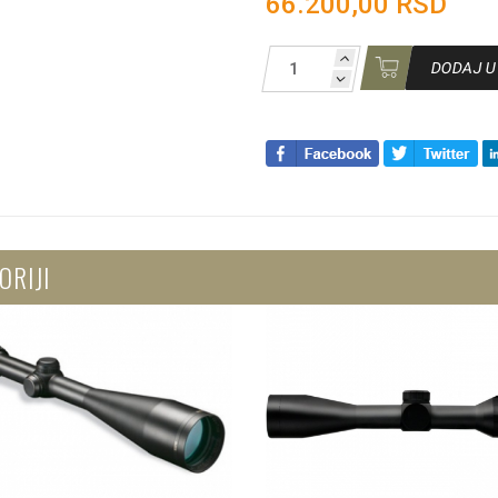
66.200,00 RSD
DODAJ U
ORIJI