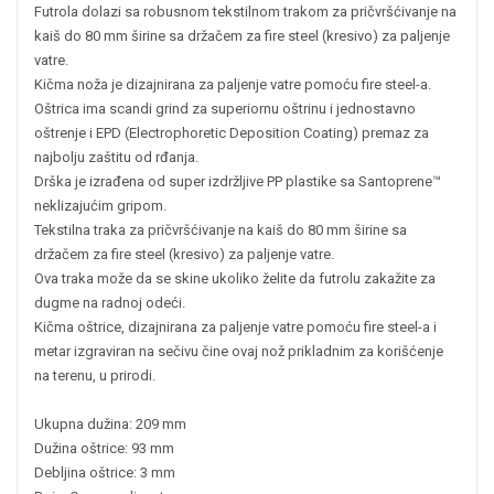
Futrola dolazi sa robusnom tekstilnom trakom za pričvršćivanje na
kaiš do 80 mm širine sa držačem za fire steel (kresivo) za paljenje
vatre.
Kičma noža je dizajnirana za paljenje vatre pomoću fire steel-a.
Oštrica ima scandi grind za superiornu oštrinu i jednostavno
oštrenje i EPD (Electrophoretic Deposition Coating) premaz za
najbolju zaštitu od rđanja.
Drška je izrađena od super izdržljive PP plastike sa Santoprene™
neklizajućim gripom.
Tekstilna traka za pričvršćivanje na kaiš do 80 mm širine sa
držačem za fire steel (kresivo) za paljenje vatre.
Ova traka može da se skine ukoliko želite da futrolu zakažite za
dugme na radnoj odeći.
Kičma oštrice, dizajnirana za paljenje vatre pomoću fire steel-a i
metar izgraviran na sečivu čine ovaj nož prikladnim za korišćenje
na terenu, u prirodi.
Ukupna dužina: 209 mm
Dužina oštrice: 93 mm
Debljina oštrice: 3 mm