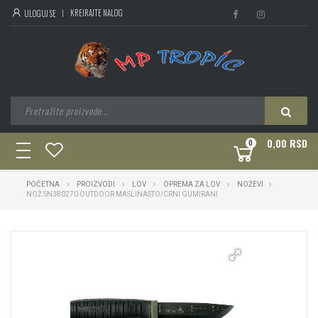
KREIRAJTE NALOG
ULOGUJ SE
0,00 RSD
0
toggle
navigation
POČETNA
PROIZVODI
LOV
OPREMA ZA LOV
NOŽEVI
NOŽ SN380270 OUTDOOR MASLINASTO/CRNI GUMIRANI