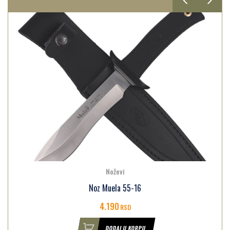
Noževi
Noz Muela 55-16
4.190
RSD
DODAJ U KORPU