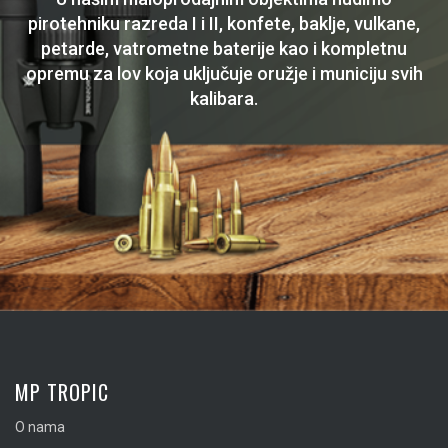
pirotehniku razreda I i II, konfete, baklje, vulkane,
petarde, vatrometne baterije kao i kompletnu
opremu za lov koja uključuje oružje i municiju svih
kalibara.
MP TROPIC
O nama