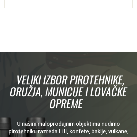
VELIKI IZBOR PIROTEHNIKE,
ORUŽJA, MUNICIJE I LOVAČKE
OPREME
U našim maloprodajnim objektima nudimo
pirotehniku razreda I i II, konfete, baklje, vulkane,