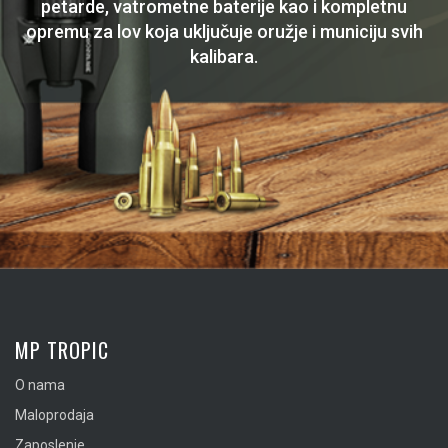
petarde, vatrometne baterije kao i kompletnu
opremu za lov koja uključuje oružje i municiju svih
kalibara.
MP TROPIC
O nama
Maloprodaja
Zaposlenje