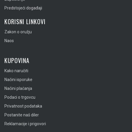
Predstojeći događaji
KORISNI LINKOVI
Zakon o oružju
Naos
KUPOVINA
Kako naručiti
Načini isporuke
Načini plaćanja
Podaci o trgovcu
Privatnost podataka
Postanite naš diler
Reklamacije i prigovori