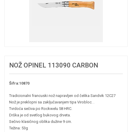
NOŽ OPINEL 113090 CARBON
Šifra:10870
Tradicionalni francuski nož napravljen od čelika Sandvik 12C27
Nož je preklopni sa zaključavanjem tipa Virobloc. .
Tvrdoća sečiva po Rockwelu 58 HRC.
Drška je od svetlog bukovog drveta.
Sečivo klasičnog oblika dužine 9 cm.
Težina: 53g