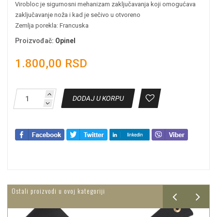
Virobloc je sigurnosni mehanizam zaključavanja koji omogućava
zaključavanje noža i kad je sečivo u otvoreno
Zemlja porekla: Francuska
Proizvođač
:
Opinel
1.800,00 RSD
DODAJ U KORPU
Ostali proizvodi u ovoj kategoriji