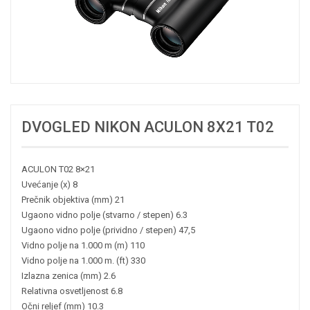
DVOGLED NIKON ACULON 8X21 T02
ACULON T02 8×21
Uvećanje (x) 8
Prečnik objektiva (mm) 21
Ugaono vidno polje (stvarno / stepen) 6.3
Ugaono vidno polje (prividno / stepen) 47,5
Vidno polje na 1.000 m (m) 110
Vidno polje na 1.000 m. (ft) 330
Izlazna zenica (mm) 2.6
Relativna osvetljenost 6.8
Očni reljef (mm) 10.3