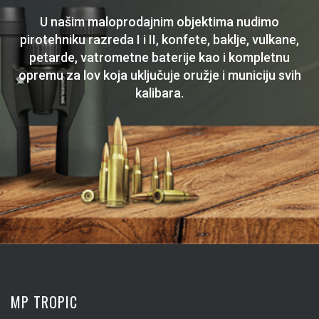
U našim maloprodajnim objektima nudimo
pirotehniku razreda I i II, konfete, baklje, vulkane,
petarde, vatrometne baterije kao i kompletnu
opremu za lov koja uključuje oružje i municiju svih
kalibara.
MP TROPIC