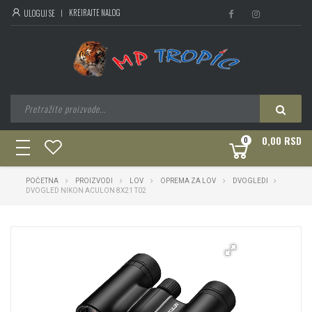
KREIRAJTE NALOG
ULOGUJ SE
0,00 RSD
0
toggle
navigation
POČETNA
PROIZVODI
LOV
OPREMA ZA LOV
DVOGLEDI
DVOGLED NIKON ACULON 8X21 T02