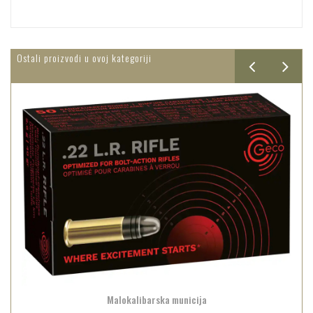
Ostali proizvodi u ovoj kategoriji
Malokalibarska municija