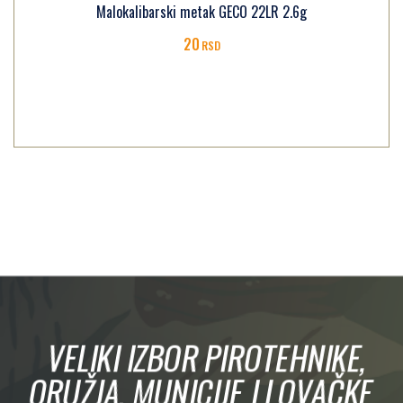
Malokalibarski metak GECO 22LR 2.6g
20
RSD
VELIKI IZBOR PIROTEHNIKE,
ORUŽJA, MUNICIJE I LOVAČKE