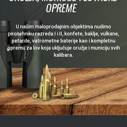
OPREME
U našim maloprodajnim objektima nudimo
pirotehniku razreda I i II, konfete, baklje, vulkane,
petarde, vatrometne baterije kao i kompletnu
opremu za lov koja uključuje oružje i municiju svih
kalibara.