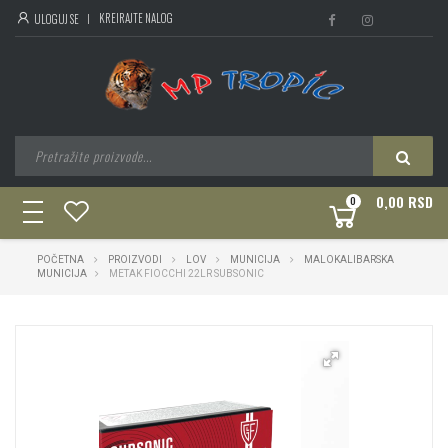
KREIRAJTE NALOG
ULOGUJ SE
0,00 RSD
0
toggle
navigation
POČETNA
PROIZVODI
LOV
MUNICIJA
MALOKALIBARSKA
MUNICIJA
METAK FIOCCHI 22LR SUBSONIC