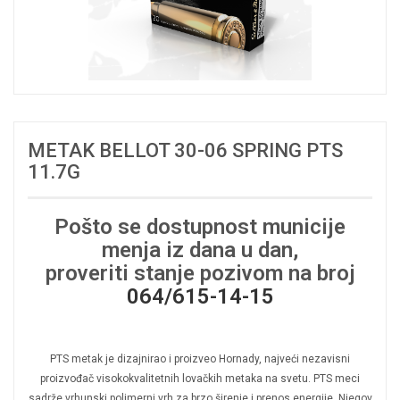
METAK BELLOT 30-06 SPRING PTS
11.7G
Pošto se dostupnost municije
menja iz dana u dan,
proveriti stanje pozivom na broj
064/615-14-15
PTS metak je dizajnirao i proizveo Hornady, najveći nezavisni
proizvođač visokokvalitetnih lovačkih metaka na svetu. PTS meci
sadrže vrhunski polimerni vrh za brzo širenje i prenos energije. Njegov