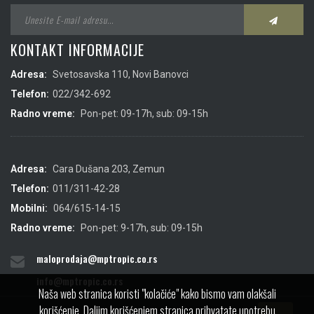
KONTAKT INFORMACIJE
Adresa:
Svetosavska 110, Novi Banovci
Telefon:
022/342-692
Radno vreme:
Pon-pet: 09-17h, sub: 09-15h
Adresa:
Cara Dušana 203, Zemun
Telefon:
011/311-42-28
Mobilni:
064/615-14-15
Radno vreme:
Pon-pet: 9-17h, sub: 09-15h
maloprodaja@mptropic.co.rs
info@mptropic.co.rs
Naša web stranica koristi "kolačiće" kako bismo vam olakšali
korišćenje. Daljim korišćenjem stranica prihvatate upotrebu