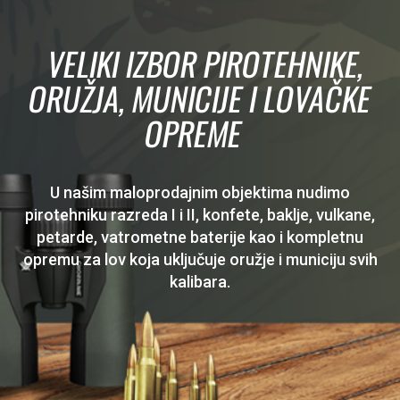
VELIKI IZBOR PIROTEHNIKE,
ORUŽJA, MUNICIJE I LOVAČKE
OPREME
U našim maloprodajnim objektima nudimo
pirotehniku razreda I i II, konfete, baklje, vulkane,
petarde, vatrometne baterije kao i kompletnu
opremu za lov koja uključuje oružje i municiju svih
kalibara.