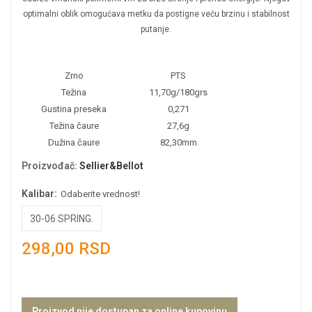
optimalni oblik omogućava metku da postigne veću brzinu i stabilnost
putanje.
Zrno
PTS
Težina
11,70g/180grs
Gustina preseka
0,271
Težina čaure
27,6g
Dužina čaure
82,30mm
Proizvođač
:
Sellier&Bellot
Kalibar:
Odaberite vrednost!
30-06 SPRING.
298,00 RSD
Proizvod nije dostupan za online kupovinu