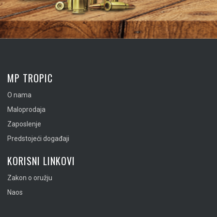
MP TROPIC
O nama
Maloprodaja
Zaposlenje
Predstojeći događaji
KORISNI LINKOVI
Zakon o oružju
Naos