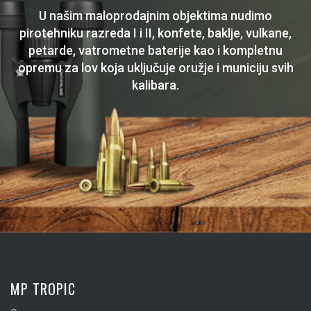
U našim maloprodajnim objektima nudimo
pirotehniku razreda I i II, konfete, baklje, vulkane,
petarde, vatrometne baterije kao i kompletnu
opremu za lov koja uključuje oružje i municiju svih
kalibara.
MP TROPIC