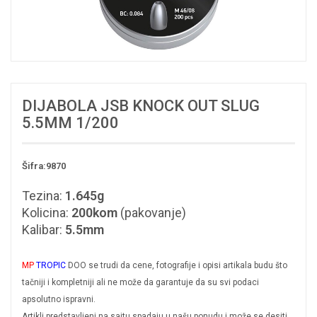
DIJABOLA JSB KNOCK OUT SLUG
5.5MM 1/200
Šifra:9870
Tezina:
1.645g
Kolicina:
200kom
(pakovanje)
Kalibar:
5.5mm
MP
TROPIC
DOO se trudi da cene, fotografije i opisi artikala budu što
tačniji i kompletniji ali ne može da garantuje da su svi podaci
apsolutno ispravni.
Artikli predstavljeni na sajtu spadaju u našu ponudu i može se desiti