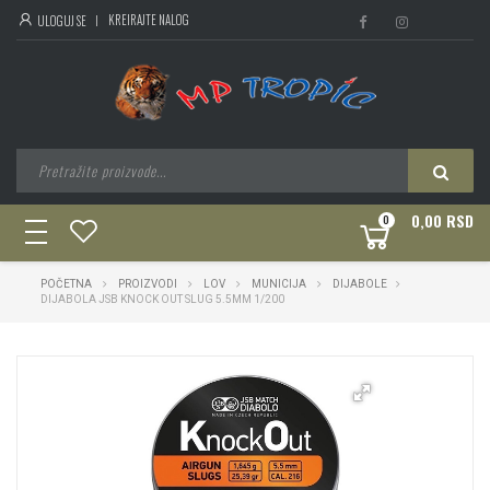
KREIRAJTE NALOG
ULOGUJ SE
0,00 RSD
0
toggle
navigation
POČETNA
PROIZVODI
LOV
MUNICIJA
DIJABOLE
DIJABOLA JSB KNOCK OUT SLUG 5.5MM 1/200