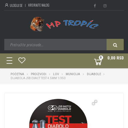
KREIRAJTE NALOG
ULOGUJ SE
0,00 RSD
0
toggle
navigation
POČETNA
PROIZVODI
LOV
MUNICIJA
DIJABOLE
DIJABOLA JSB EXACT TEST 4.5MM 1/350