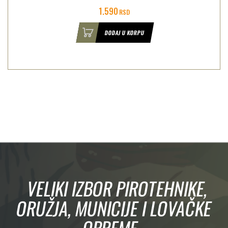
1.590
RSD
DODAJ U KORPU
VELIKI IZBOR PIROTEHNIKE,
ORUŽJA, MUNICIJE I LOVAČKE
OPREME